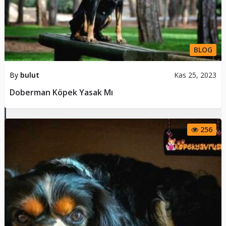
BLOG
By
bulut
Kas 25, 2023
Doberman Köpek Yasak Mı
256