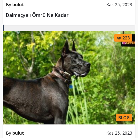
By
bulut
Kas 25, 2023
Dalmaçyalı Ömrü Ne Kadar
223
BLOG
By
bulut
Kas 25, 2023