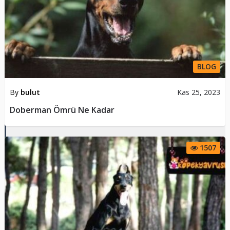
BLOG
By
bulut
Kas 25, 2023
Doberman Ömrü Ne Kadar
1507