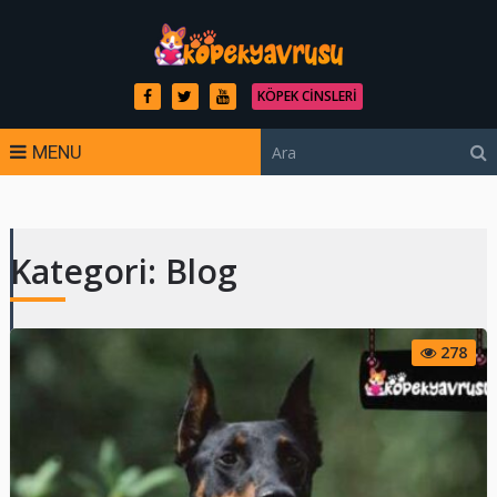
KÖPEK CINSLERI
MENU
Kategori:
Blog
278