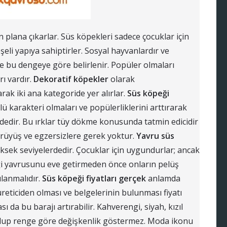
ön plana çıkarlar. Süs köpekleri sadece çocuklar için
Neşeli yapıya sahiptirler. Sosyal hayvanlardır ve
e bu dengeye göre belirlenir. Popüler olmaları
rı vardır.
Dekoratif köpekler
olarak
rak iki ana kategoride yer alırlar.
Süs köpeği
ü karakteri olmaları ve popülerliklerini arttırarak
dedir. Bu ırklar tüy dökme konusunda tatmin edicidir
ürüyüş ve egzersizlere gerek yoktur.
Yavru süs
sek seviyelerdedir. Çocuklar için uygundurlar; ancak
eği yavrusunu eve getirmeden önce onların pelüş
ılanmalıdır.
Süs köpeği fiyatları
gerçek
anlamda
reticiden olması ve belgelerinin bulunması fiyatı
sı da bu barajı artırabilir. Kahverengi, siyah, kızıl
olup renge göre değişkenlik göstermez. Moda ikonu