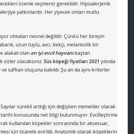
yecekleri özenle seçmeniz gereklidir. Hipoalerjenik
alerjiye yatkınlardır. Her yiyecek onları mutlu
ıyor olmaları nesnel değildir. Çünkü her bireyin
abarık, uzun tüylü, avcı, bekçi, melankolik bir
 alakalı olan
en iyi evcil hayvanı
baştan
 sizler olacaksınız.
Süs köpeği fiyatları 2021
yılında
e ve safkan oluşuna bakıldı. Şu an da aynı kriterler
Sayılar sürekli arttığı için değişken memeliler olarak
 ve tarihi konusunda net bilgi bulunmuyor. Evcilleştirme
arak kullanılan köpekler sonrasında bir aksesuar,
esi için ticarete evirildi. Anatomik olarak köpeklerin