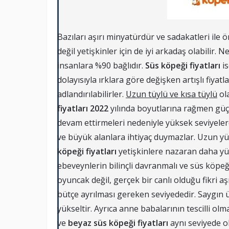
Bazıları aşırı minyatürdür ve sadakatleri ile 
değil yetişkinler için de iyi arkadaş olabilir. 
insanlara %90 bağlıdır.
Süs köpeği fiyatları
is
dolayısıyla ırklara göre değişken artışlı fiyatla
adlandırılabilirler.
Uzun tüylü ve kısa tüylü
ola
fiyatları 2022
yılında boyutlarına rağmen güçl
devam ettirmeleri nedeniyle yüksek seviyeler
ve büyük alanlara ihtiyaç duymazlar. Uzun y
köpeği fiyatları
yetişkinlere nazaran daha yük
ebeveynlerin bilinçli davranmalı ve süs köp
oyuncak değil, gerçek bir canlı olduğu fikri aş
bütçe ayrılması gereken seviyededir. Saygın ü
yükseltir. Ayrıca anne babalarının tescilli olma
ve
beyaz süs köpeği fiyatları
aynı seviyede 