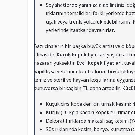
Seyahatlerde yanınıza alabilirsiniz;
doğ
ırklarının temsilcileri farklı yerlerde h
uçak veya trenle yolculuk edebilirsiniz.
yerlerinde itaatkar davranırlar.
Bazı cinslerin bir başka büyük artısı ve o kö
olmasıdır.
Küçük köpek fiyatları
yaşamsal tü
nazaran yüksektir.
Evcil köpek fiyatları
, tuva
yapıldıysa veteriner kontrolünce büyütüldüyse
temiz ve steril ve hayvan koşullarına uyguns
sunuyorsa birkaç bin TL daha artabilir.
Küçük
Küçük cins köpekler için tırnak kesimi; 
Küçük (10 kg’a kadar) köpekleri tımar 
Dekoratif ırklarda makaslı saç kesimi (Y
Süs ırklarında kesim, banyo, kurutma (t