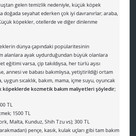
uştan gelen temizlik nedeniyle, küçük köpek
atta doğada seyahat ederken çok iyi davranırlar; araba,
 Küçük köpekler, otellerde ve diğer dinlenme
peklerin dünya çapındaki popülaritesinin
m alanlara ayak uydurduğundan büyük olanlara
let eğitimi varsa, çip takıldıysa, her türlü aşısı
, annesi ve babası bakımlıysa, yetiştirildiği ortam
a, uygun sıcaklık, bakım, mama, içme suyu, oyuncak
 köpeklerde kozmetik bakım maliyetleri şöyledir;
400 TL
etmek; 1500 TL
ork, Malta, Kunduz, Shih Tzu vs); 300 TL
arakmadan) pençe, kasık, kulak uçları gibi tam bakım