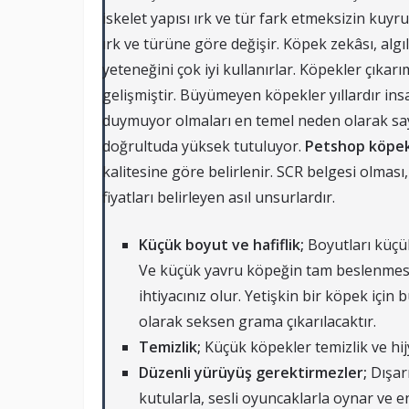
iskelet yapısı ırk ve tür fark etmeksizin kuyru
ırk ve türüne göre değişir. Köpek zekâsı, al
yeteneğini çok iyi kullanırlar. Köpekler çıkarı
gelişmiştir. Büyümeyen köpekler yıllardır insa
duymuyor olmaları en temel neden olarak sayı
doğrultuda yüksek tutuluyor.
Petshop köpek 
kalitesine göre belirlenir. SCR belgesi olması,
fiyatları belirleyen asıl unsurlardır.
Küçük boyut ve hafiflik;
Boyutları küçük
Ve küçük yavru köpeğin tam beslenmesi
ihtiyacınız olur. Yetişkin bir köpek için 
olarak seksen grama çıkarılacaktır.
Temizlik;
Küçük köpekler temizlik ve hij
Düzenli yürüyüş gerektirmezler;
Dışar
kutularla, sesli oyuncaklarla oynar ve ene