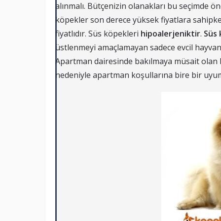
alınmalı. Bütçenizin olanakları bu seçimde 
köpekler son derece yüksek fiyatlara sahipke
fiyatlıdır. Süs köpekleri
hipoalerjeniktir
.
Süs 
üstlenmeyi amaçlamayan sadece evcil hayvan 
Apartman dairesinde bakılmaya müsait olan b
nedeniyle apartman koşullarına bire bir uyum