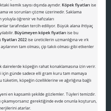
ktaki kemik sayısı dışında aynıdır.
Köpek fiyatları
ise
gılama ve sorunları çözme üzerinedir. Saklama
m yoluyla öğrenir ve hafızaları
nlar tarafından tercih ediliyor. Büyük alana ihtiyaç
labilir.
Büyümeyen köpek fiyatları
ise bu
fiyatları 2022
ise üreticilerin uzmanlığına ve ırk
 aşılarının tam olması, çip takılı olması gibi etkenler
 dairelerde köpeğin rahat konaklamasına izin verir.
 için günde sadece elli gram kuru tam mamaya
bu tüketim, köpeğin özelliklerine ve ağırlığına bağlı
yeni en kapsamlı şekilde gözlemler. Tüyleri temizdir.
ı çıkamıyorsanız gerektiğinde evde onunla koşturun,
rjilerini atarlar.