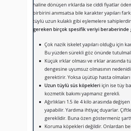
haline dönüşen ırklarda ise ciddi fiyatlar ö
birbirini anımsatsa bile karakter yapıları fark
tüylü uzun kulaklı gibi eşlemelere sahiplerdir
gereken birçok spesifik veriyi beraberinde g
Çok nazik iskelet yapıları olduğu için ka
Bu yüzden sürekli göz önünde tutulmala
Küçük ırklar olması ve ırklar arasında 
dengesine uyumsuz olmasının nedenidi
gerektirir. Yoksa üşütüp hasta olmaları 
Uzun tüylü süs köpekleri
için ise tüy b
kozmetik bakımı yapmanız gerekli.
Ağırlıkları 1.5 ile 4 kilo arasında deği
yapabilir. Yardıma ihtiyaç duyarlar. Çiftleş
gereklidir. Buna özen göstermeniz şartt
Koruma köpekleri değildir. Onlardan bek