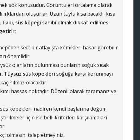
demek söz konusudur. Görüntüleri ortalama olarak
lı ırklardan oluşurlar. Uzun tüylü kısa bacaklı, kısa
.
Tabi, süs köpeği sahibi olmak dikkat edilmesi
etirir;
nepeden sert bir atlayışta kemikleri hasar görebilir.
rı önemlidir.
tüysüz olanların bulunması bunların soğuk sıcak
r.
Tüysüz süs köpekleri
soğuğa karşı korunmayı
kaçınılmaz olacaktır.
akımı hassas noktadır. Düzenli olarak taramanız ve
şen süs köpekleri; nadiren kendi başlarına doğum
tirilmeleri için ise belli kriterleri karşılamaları
ır.
çi olmasını talep etmeyiniz.