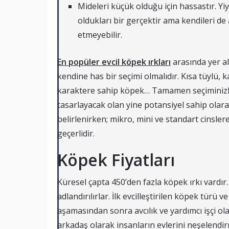
Mideleri küçük olduğu için hassastır. Yi
oldukları bir gerçektir ama kendileri de 
etmeyebilir.
En popüler evcil köpek ırkları
arasında yer al
kendine has bir seçimi olmalıdır. Kısa tüylü, k
karaktere sahip köpek… Tamamen seçiminizle
tasarlayacak olan yine potansiyel sahip olarak
belirlenirken; mikro, mini ve standart cinsler
geçerlidir.
Köpek Fiyatları
Küresel çapta 450’den fazla köpek ırkı vardır. 
adlandırılırlar. İlk evcilleştirilen köpek türü
aşamasından sonra avcılık ve yardımcı işçi ol
arkadaş olarak insanların evlerini neşelendirm