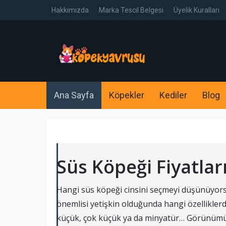
Hakkımızda
Marka Tescil Belgesi
Üyelik Kuralları
Ana Sayfa
Köpekler
Kediler
Blog
Süs Köpeği Fiyatlar
Hangi süs köpeği cinsini seçmeyi düşünüyors
önemlisi yetişkin olduğunda hangi özellikler
küçük, çok küçük ya da minyatür… Görünümü, tü