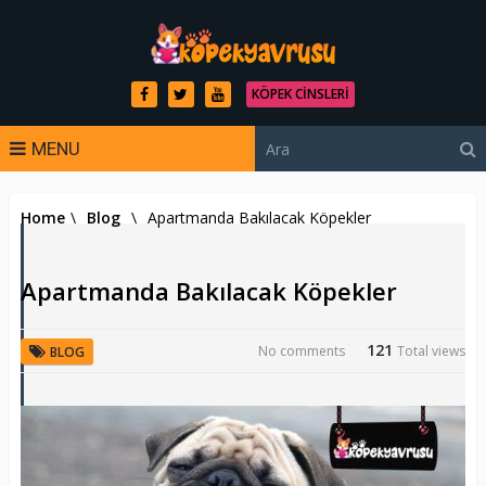
KÖPEK CINSLERI
MENU
Home
\
Blog
\
Apartmanda Bakılacak Köpekler
Apartmanda Bakılacak Köpekler
121
No comments
Total views
BLOG