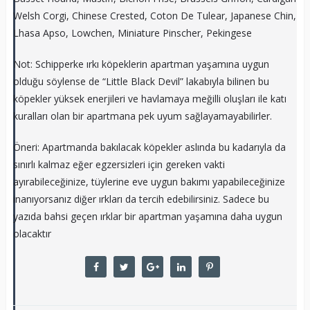
Welsh Corgi, Chinese Crested, Coton De Tulear, Japanese Chin,
Lhasa Apso, Lowchen, Miniature Pinscher, Pekingese
Not: Schipperke ırkı köpeklerin apartman yaşamına uygun
olduğu söylense de “Little Black Devil” lakabıyla bilinen bu
köpekler yüksek enerjileri ve havlamaya meğilli oluşları ile katı
kuralları olan bir apartmana pek uyum sağlayamayabilirler.
Öneri: Apartmanda bakılacak köpekler aslında bu kadarıyla da
sınırlı kalmaz eğer egzersizleri için gereken vakti
ayırabileceğinize, tüylerine eve uygun bakımı yapabileceğinize
inanıyorsanız diğer ırkları da tercih edebilirsiniz. Sadece bu
yazıda bahsi geçen ırklar bir apartman yaşamına daha uygun
olacaktır