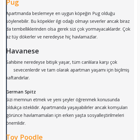
Pug
Apartmanda beslemeye en uygun köpeğin Pug olduğu
söylenebilir. Bu köpekler ilgi odağı olmayı severler ancak biraz
da tembelliklerinden olsa gerek sizi çok yormayacaklardır. Çok
az tüy dökerler ve neredeyse hiç havlamazlar.
Havanese
Sahibine neredeyse bitişik yaşar, tüm canlılara karşı çok
sevecenlerdir ve tam olarak apartman yaşamı için biçilmiş
kaftandırlar.
German Spitz
Sizi memnun etmek ve yeni şeyler öğrenmek konusunda
oldukça isteklidir. Apartmanda yaşayabilirler ancak komşuları
görünce havlamamaları için erken yaşta sosyalleştirilmeleri
önemlidir.
Toy Poodle