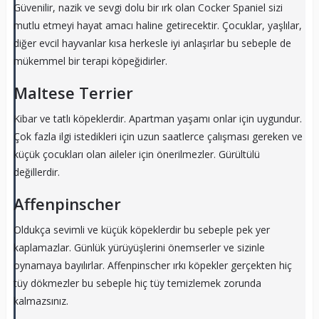
Güvenilir, nazik ve sevgi dolu bir ırk olan Cocker Spaniel sizi
mutlu etmeyi hayat amacı haline getirecektir. Çocuklar, yaşlılar,
diğer evcil hayvanlar kısa herkesle iyi anlaşırlar bu sebeple de
mükemmel bir terapi köpeğidirler.
Maltese Terrier
Kibar ve tatlı köpeklerdir. Apartman yaşamı onlar için uygundur.
Çok fazla ilgi istedikleri için uzun saatlerce çalışması gereken ve
küçük çocukları olan aileler için önerilmezler. Gürültülü
değillerdir.
Affenpinscher
Oldukça sevimli ve küçük köpeklerdir bu sebeple pek yer
kaplamazlar. Günlük yürüyüşlerini önemserler ve sizinle
oynamaya bayılırlar. Affenpinscher ırkı köpekler gerçekten hiç
tüy dökmezler bu sebeple hiç tüy temizlemek zorunda
kalmazsınız.