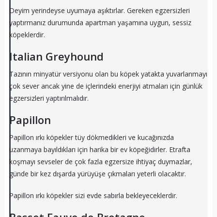
Deyim yerindeyse uyumaya aşıktırlar. Gereken egzersizleri
yaptırmanız durumunda apartman yaşamına uygun, sessiz
köpeklerdir.
Italian Greyhound
Tazının minyatür versiyonu olan bu köpek yatakta yuvarlanmayı
çok sever ancak yine de içlerindeki enerjiyi atmaları için günlük
egzersizleri yaptırılmalıdır.
Papillon
Papillon ırkı köpekler tüy dökmedikleri ve kucağınızda
uzanmaya bayıldıkları için harika bir ev köpeğidirler. Etrafta
koşmayı sevseler de çok fazla egzersize ihtiyaç duymazlar,
günde bir kez dışarda yürüyüşe çıkmaları yeterli olacaktır.
Papillon ırkı köpekler sizi evde sabırla bekleyeceklerdir.
Basset Fauve de Bretagne