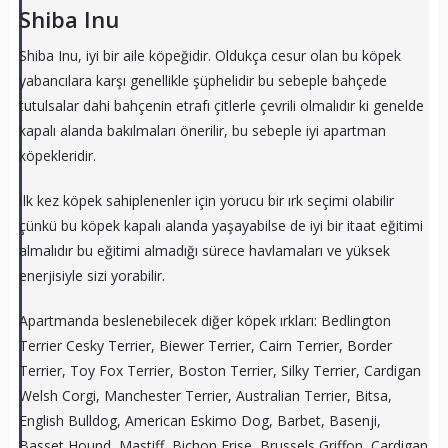
Shiba Inu
Shiba Inu, iyi bir aile köpeğidir. Oldukça cesur olan bu köpek
yabancılara karşı genellikle şüphelidir bu sebeple bahçede
tutulsalar dahi bahçenin etrafı çitlerle çevrili olmalıdır ki genelde
kapalı alanda bakılmaları önerilir, bu sebeple iyi apartman
köpekleridir.
İlk kez köpek sahiplenenler için yorucu bir ırk seçimi olabilir
çünkü bu köpek kapalı alanda yaşayabilse de iyi bir itaat eğitimi
almalıdır bu eğitimi almadığı sürece havlamaları ve yüksek
enerjisiyle sizi yorabilir.
Apartmanda beslenebilecek diğer köpek ırkları: Bedlington
Terrier Cesky Terrier, Biewer Terrier, Cairn Terrier, Border
Terrier, Toy Fox Terrier, Boston Terrier, Silky Terrier, Cardigan
Welsh Corgi, Manchester Terrier, Australian Terrier, Bitsa,
English Bulldog, American Eskimo Dog, Barbet, Basenji,
Basset Hound, Mastiff, Bichon Frise, Brussels Griffon, Cardigan