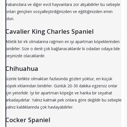
Yabancılara ve diğer evcil hayvanlara zor alışabilirler bu sebeple
onları gençken sosyalleştirdiğinizden ve eğittiğinizden emin
olun.
Cavalier King Charles Spaniel
Atletik bir ırk olmalarına rağmen en iyi apartman köpeklerinden
biridirler. Size o denli çok bağlanacaklardır ki odadan odaya bile
peşinizde olacaklardır.
Chihuahua
Sizinle birlikte olmaktan fazlasında gözleri yoktur, en küçük
köpek ırklarından biridirler. Günlük 20-30 dakika egzersiz onlar
için yeterlidir. İyi bir apartman köpeğe ve harika bir seyahat
arkadaşıdırlar. Yalnız kalmak pek onlara göre değildir bu sebeple
yalnız kaldıklarında çok havlayabilirler.
Cocker Spaniel