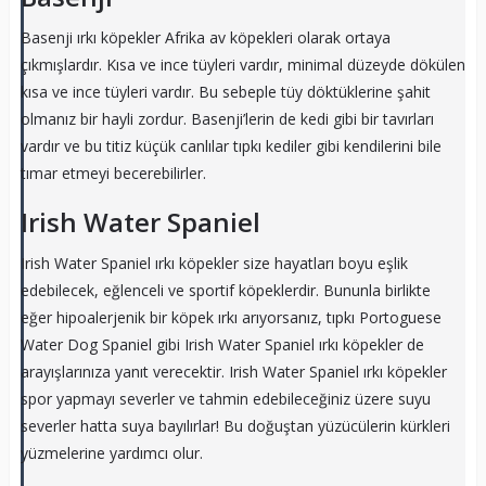
Basenji ırkı köpekler Afrika av köpekleri olarak ortaya
çıkmışlardır. Kısa ve ince tüyleri vardır, minimal düzeyde dökülen
kısa ve ince tüyleri vardır. Bu sebeple tüy döktüklerine şahit
olmanız bir hayli zordur. Basenji’lerin de kedi gibi bir tavırları
vardır ve bu titiz küçük canlılar tıpkı kediler gibi kendilerini bile
tımar etmeyi becerebilirler.
Irish Water Spaniel
Irish Water Spaniel ırkı köpekler size hayatları boyu eşlik
edebilecek, eğlenceli ve sportif köpeklerdir. Bununla birlikte
eğer hipoalerjenik bir köpek ırkı arıyorsanız, tıpkı Portoguese
Water Dog Spaniel gibi Irish Water Spaniel ırkı köpekler de
arayışlarınıza yanıt verecektir. Irish Water Spaniel ırkı köpekler
spor yapmayı severler ve tahmin edebileceğiniz üzere suyu
severler hatta suya bayılırlar! Bu doğuştan yüzücülerin kürkleri
yüzmelerine yardımcı olur.