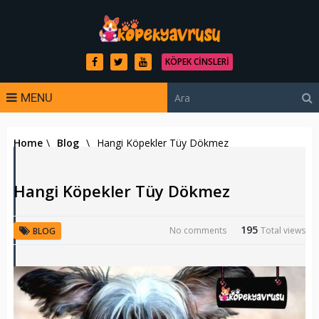
KÖPEK CINSLERI
MENU
Home
\
Blog
\
Hangi Köpekler Tüy Dökmez
Hangi Köpekler Tüy Dökmez
195
No comments
Total views
BLOG