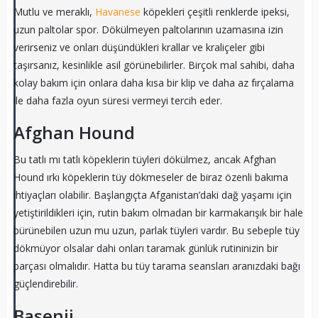
Mutlu ve meraklı,
Havanese
köpekleri çeşitli renklerde ipeksi,
uzun paltolar spor. Dökülmeyen paltolarının uzamasına izin
verirseniz ve onları düşündükleri krallar ve kraliçeler gibi
taşırsanız, kesinlikle asil görünebilirler. Birçok mal sahibi, daha
kolay bakım için onlara daha kısa bir klip ve daha az fırçalama
ile daha fazla oyun süresi vermeyi tercih eder.
Afghan Hound
Bu tatlı mı tatlı köpeklerin tüyleri dökülmez, ancak Afghan
Hound ırkı köpeklerin tüy dökmeseler de biraz özenli bakıma
ihtiyaçları olabilir. Başlangıçta Afganistan’daki dağ yaşamı için
yetiştirildikleri için, rutin bakım olmadan bir karmakarışık bir hale
bürünebilen uzun mu uzun, parlak tüyleri vardır. Bu sebeple tüy
dökmüyor olsalar dahi onları taramak günlük rutininizin bir
parçası olmalıdır. Hatta bu tüy tarama seansları aranızdaki bağı
güçlendirebilir.
Basenji