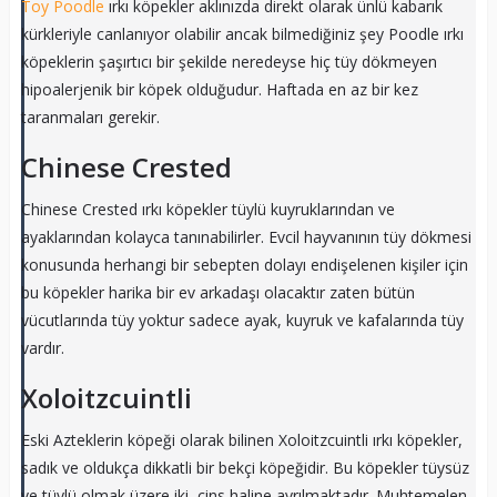
Toy Poodle
ırkı köpekler aklınızda direkt olarak ünlü kabarık
kürkleriyle canlanıyor olabilir ancak bilmediğiniz şey Poodle ırkı
köpeklerin şaşırtıcı bir şekilde neredeyse hiç tüy dökmeyen
hipoalerjenik bir köpek olduğudur. Haftada en az bir kez
taranmaları gerekir.
Chinese Crested
Chinese Crested ırkı köpekler tüylü kuyruklarından ve
ayaklarından kolayca tanınabilirler. Evcil hayvanının tüy dökmesi
konusunda herhangi bir sebepten dolayı endişelenen kişiler için
bu köpekler harika bir ev arkadaşı olacaktır zaten bütün
vücutlarında tüy yoktur sadece ayak, kuyruk ve kafalarında tüy
vardır.
Xoloitzcuintli
Eski Azteklerin köpeği olarak bilinen Xoloitzcuintli ırkı köpekler,
sadık ve oldukça dikkatli bir bekçi köpeğidir. Bu köpekler tüysüz
ve tüylü olmak üzere iki cins haline ayrılmaktadır. Muhtemelen