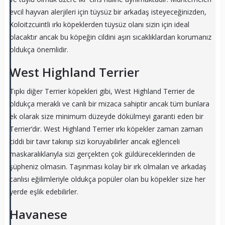
evcil hayvan alerjileri için tüysüz bir arkadaş isteyeceğinizden,
Xoloitzcuintli ırkı köpeklerden tüysüz olanı sizin için ideal
olacaktır ancak bu köpeğin cildini aşırı sıcaklıklardan korumanız
oldukça önemlidir.
West Highland Terrier
Tıpkı diğer Terrier köpekleri gibi, West Highland Terrier de
oldukça meraklı ve canlı bir mizaca sahiptir ancak tüm bunlara
ek olarak size minimum düzeyde dökülmeyi garanti eden bir
Terrier’dir. West Highland Terrier ırkı köpekler zaman zaman
ciddi bir tavır takınıp sizi koruyabilirler ancak eğlenceli
maskaralıklarıyla sizi gerçekten çok güldüreceklerinden de
şüpheniz olmasın. Taşınması kolay bir ırk olmaları ve arkadaş
canlısı eğilimleriyle oldukça popüler olan bu köpekler size her
yerde eşlik edebilirler.
Havanese