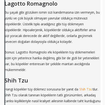
Lagotto Romagnolo
Bu şaşalı gibi gözüken ismin sizi kandırmasına izin vermeyin, bu
yünlü ve çok büyük olmayan yavrular oldukça mütevazi
köpeklerdir. Üstelik tıpkı aradığınız gibi tüy dökmeyen
köpeklerdir. Hipoalerjenik, köpeklerdir oldukça aktiftirler ama
sizi yoracak derecede de aktif değillerdir, onlarla geçinmek
sevecen doğaları dolayısıyla oldukça kolaydır.
Bonus: Lagotto Romagnolo ırkı köpeklerin tüy dökmemeleri
sizin için yeterince harika değilmiş gibi bir de gizli bir yetenekleri
var, bu köpekler enteresan bir şekilde mantarı avcılığında
mükemmeldir.
Shih Tzu
Hangi köpekler tüy dökmez sorusuna bir yanıt da
Shih Tzu
’dur.
Shih Tzu olarak tanınan köpeklerin tatlı görünümleri, arkadaş
canlısı kişilikleriyle nasıl kraliyet ailesinin kalbinde taht kurduğunu