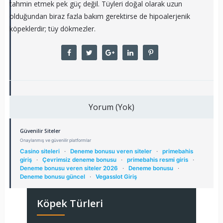
tahmin etmek pek güç değil. Tüyleri doğal olarak uzun
olduğundan biraz fazla bakım gerektirse de hipoalerjenik
köpeklerdir; tüy dökmezler.
Yorum (Yok)
Güvenilir Siteler
Onaylanmış ve güvenilir platformlar
Casino siteleri
·
Deneme bonusu veren siteler
·
primebahis
giriş
·
Çevrimsiz deneme bonusu
·
primebahis resmi giris
·
Deneme bonusu veren siteler 2026
·
Deneme bonusu
·
Deneme bonusu güncel
·
Vegasslot Giriş
Köpek Türleri