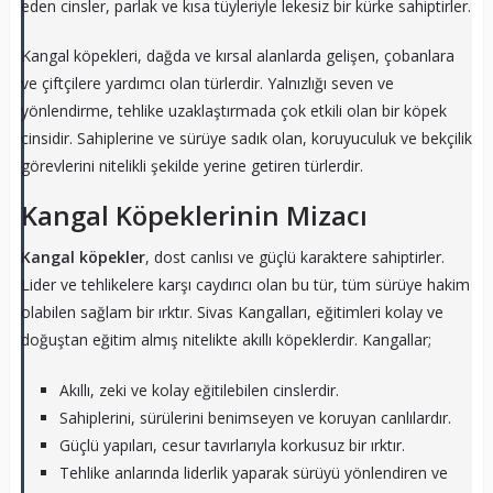
eden cinsler, parlak ve kısa tüyleriyle lekesiz bir kürke sahiptirler.
Kangal köpekleri, dağda ve kırsal alanlarda gelişen, çobanlara
ve çiftçilere yardımcı olan türlerdir. Yalnızlığı seven ve
yönlendirme, tehlike uzaklaştırmada çok etkili olan bir köpek
cinsidir. Sahiplerine ve sürüye sadık olan, koruyuculuk ve bekçilik
görevlerini nitelikli şekilde yerine getiren türlerdir.
Kangal Köpeklerinin Mizacı
Kangal köpekler
, dost canlısı ve güçlü karaktere sahiptirler.
Lider ve tehlikelere karşı caydırıcı olan bu tür, tüm sürüye hakim
olabilen sağlam bir ırktır. Sivas Kangalları, eğitimleri kolay ve
doğuştan eğitim almış nitelikte akıllı köpeklerdir. Kangallar;
Akıllı, zeki ve kolay eğitilebilen cinslerdir.
Sahiplerini, sürülerini benimseyen ve koruyan canlılardır.
Güçlü yapıları, cesur tavırlarıyla korkusuz bir ırktır.
Tehlike anlarında liderlik yaparak sürüyü yönlendiren ve