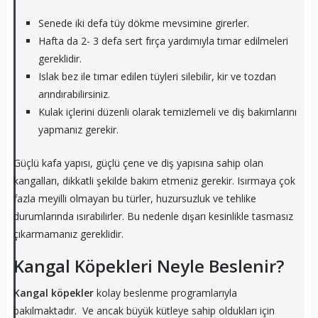
Senede iki defa tüy dökme mevsimine girerler.
Hafta da 2- 3 defa sert fırça yardımıyla tımar edilmeleri
gereklidir.
Islak bez ile tımar edilen tüyleri silebilir, kir ve tozdan
arındırabilirsiniz.
Kulak içlerini düzenli olarak temizlemeli ve diş bakımlarını
yapmanız gerekir.
Güçlü kafa yapısı, güçlü çene ve diş yapısına sahip olan
kangalları, dikkatli şekilde bakım etmeniz gerekir. Isırmaya çok
fazla meyilli olmayan bu türler, huzursuzluk ve tehlike
durumlarında ısırabilirler. Bu nedenle dışarı kesinlikle tasmasız
çıkarmamanız gereklidir.
Kangal Köpekleri Neyle Beslenir?
Kangal köpekler
kolay beslenme programlarıyla
bakılmaktadır. Ve ancak büyük kütleye sahip oldukları için