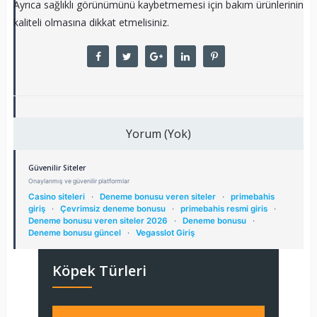
Ayrıca sağlıklı görünümünü kaybetmemesi için bakım ürünlerinin
kaliteli olmasına dikkat etmelisiniz.
Yorum (Yok)
Güvenilir Siteler
Onaylanmış ve güvenilir platformlar
Casino siteleri
·
Deneme bonusu veren siteler
·
primebahis
giriş
·
Çevrimsiz deneme bonusu
·
primebahis resmi giris
·
Deneme bonusu veren siteler 2026
·
Deneme bonusu
·
Deneme bonusu güncel
·
Vegasslot Giriş
Köpek Türleri