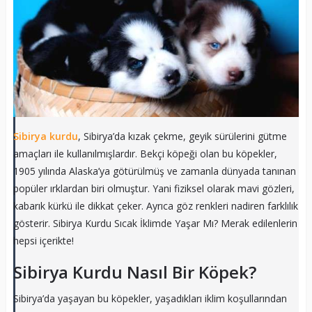
Sibirya kurdu
, Sibirya’da kızak çekme, geyik sürülerini gütme
amaçları ile kullanılmışlardır. Bekçi köpeği olan bu köpekler,
1905 yılında Alaska’ya götürülmüş ve zamanla dünyada tanınan
popüler ırklardan biri olmuştur. Yani fiziksel olarak mavi gözleri,
kabarık kürkü ile dikkat çeker. Ayrıca göz renkleri nadiren farklılık
gösterir. Sibirya Kurdu Sıcak İklimde Yaşar Mı? Merak edilenlerin
hepsi içerikte!
Sibirya Kurdu Nasıl Bir Köpek?
Sibirya’da yaşayan bu köpekler, yaşadıkları iklim koşullarından