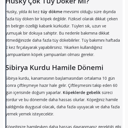
Husky Çok Tüy Döker Mi?
Husky, yılda iki kez
tüy dökme
mevsimi olduğu süre dışında
fazla tüy döken bir köpek değildir. Fiziksel olarak dikkat çeken
en belirgin özelliği kabarık kürküdür. Tüyleri sık, uzun ve
yumuşak bir dokuya sahiptir. Bu nedenle bakımına dikkat
etmediğinizde daha fazla tüy dökebilirler. Tüy bakımını haftada
2 kez fırçalayarak yapabilirsiniz. Yıkarken kullandığınız
şampuanların köpek şampuanları olması gerekir.
Sibirya Kurdu Hamile Dönemi
Sibirya kurdu, kanamasının başlamasından ortalama 10 gün
sonra çiftleşmeye hazır hale gelir. Çiftleşmesini takip eden 60
gün içerisinde doğum yaparlar.
Köpeklerde gebelik
süreci
zordur ve bu dönemde daha hassas olurlar. Köpeğiniz hamile
kaldığında duygusal olacak, daha fazla uyuyacak ve daha fazla
yemek yemek isteyecektir.
Köpeğinize hamileyken daha hassas davranmanız gerektiği gibi