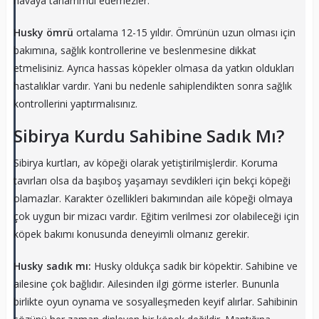
havaya tahammül edemezler.
Husky ömrü
ortalama 12-15 yıldır. Ömrünün uzun olması için
bakımına, sağlık kontrollerine ve beslenmesine dikkat
etmelisiniz. Ayrıca hassas köpekler olmasa da yatkın oldukları
hastalıklar vardır. Yani bu nedenle sahiplendikten sonra sağlık
kontrollerini yaptırmalısınız.
Sibirya Kurdu Sahibine Sadık Mı?
Sibirya kurtları, av köpeği olarak yetiştirilmişlerdir. Koruma
tavırları olsa da başıboş yaşamayı sevdikleri için bekçi köpeği
olamazlar. Karakter özellikleri bakımından aile köpeği olmaya
çok uygun bir mizacı vardır. Eğitim verilmesi zor olabileceği için
köpek bakımı konusunda deneyimli olmanız gerekir.
Husky sadık mı:
Husky oldukça sadık bir köpektir. Sahibine ve
ailesine çok bağlıdır. Ailesinden ilgi görme isterler. Bununla
birlikte oyun oynama ve sosyalleşmeden keyif alırlar. Sahibinin