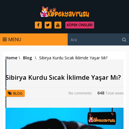
KÖPEK CINSLERI
MENU
Home
\
Blog
\
Sibirya Kurdu Sıcak İklimde Yaşar Mı?
Sibirya Kurdu Sıcak İklimde Yaşar Mı?
648
No comments
Total views
BLOG