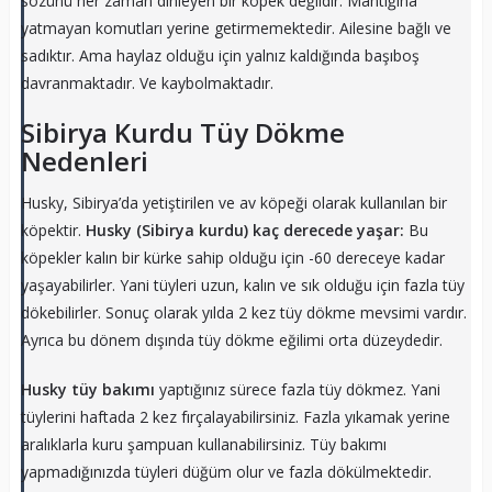
sözünü her zaman dinleyen bir köpek değildir. Mantığına
yatmayan komutları yerine getirmemektedir. Ailesine bağlı ve
sadıktır. Ama haylaz olduğu için yalnız kaldığında başıboş
davranmaktadır. Ve kaybolmaktadır.
Sibirya Kurdu Tüy Dökme
Nedenleri
Husky, Sibirya’da yetiştirilen ve av köpeği olarak kullanılan bir
köpektir.
Husky (Sibirya kurdu) kaç derecede yaşar:
Bu
köpekler kalın bir kürke sahip olduğu için -60 dereceye kadar
yaşayabilirler. Yani tüyleri uzun, kalın ve sık olduğu için fazla tüy
dökebilirler. Sonuç olarak yılda 2 kez tüy dökme mevsimi vardır.
Ayrıca bu dönem dışında tüy dökme eğilimi orta düzeydedir.
Husky tüy bakımı
yaptığınız sürece fazla tüy dökmez. Yani
tüylerini haftada 2 kez fırçalayabilirsiniz. Fazla yıkamak yerine
aralıklarla kuru şampuan kullanabilirsiniz. Tüy bakımı
yapmadığınızda tüyleri düğüm olur ve fazla dökülmektedir.