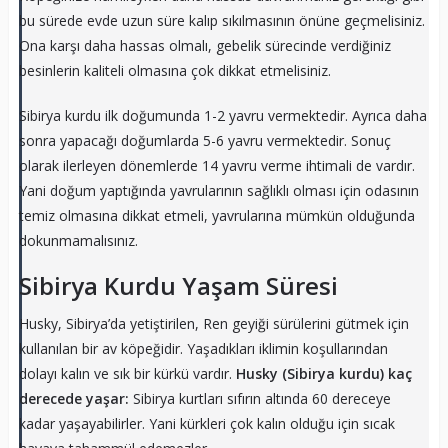
bu sürede evde uzun süre kalıp sıkılmasının önüne geçmelisiniz.
Ona karşı daha hassas olmalı, gebelik sürecinde verdiğiniz
besinlerin kaliteli olmasına çok dikkat etmelisiniz.
Sibirya kurdu ilk doğumunda 1-2 yavru vermektedir. Ayrıca daha
sonra yapacağı doğumlarda 5-6 yavru vermektedir. Sonuç
olarak ilerleyen dönemlerde 14 yavru verme ihtimali de vardır.
Yani doğum yaptığında yavrularının sağlıklı olması için odasının
temiz olmasına dikkat etmeli, yavrularına mümkün olduğunda
dokunmamalısınız.
Sibirya Kurdu Yaşam Süresi
Husky, Sibirya’da yetiştirilen, Ren geyiği sürülerini gütmek için
kullanılan bir av köpeğidir. Yaşadıkları iklimin koşullarından
dolayı kalın ve sık bir kürkü vardır.
Husky (Sibirya kurdu) kaç
derecede yaşar:
Sibirya kurtları sıfırın altında 60 dereceye
kadar yaşayabilirler. Yani kürkleri çok kalın olduğu için sıcak