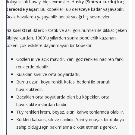
dolayı sıcak havayı hiç sevmezler.
Husky (Sibirya kurdu) kaç
derecede yaşar:
Bu köpekler -60 dereceye kadar yaşayabilir.
Sıcak havalarda yaşayabilir ancak sıcağı hiç sevmezler.
Fiziksel Özellikleri:
Estetik ve asil görünümleri ile dikkat çeken
Sibirya kurtları, 1900’lü yıllardan sonra popülerlik kazanan,
kökeni çok eskilere dayanmayan bir köpektir.
Gözleri iri ve açık mavidir. Yani göz renkleri nadiren farklı
renklerde olabilir.
Kulakları sivri ve orta boylardadır.
Burnu uzun, koyu renkli, kafası bedeni ile orantılı
büyüklüktedir.
Bacakları orta boyutlarda olan bu köpekler, orta
büyüklükte ırklardan biridir.
Tüy renkleri krem, beyaz, altın, kahve tonlarında olabilir.
Kürkleri kabarık, sık ve canlıdır. Yani yumuşak bir dokuya
sahip olduğu için bakımlarına dikkat etmeniz gerekir.