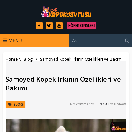
KÖPEK CINSLERI
MENU
Home
\
Blog
\
Samoyed Köpek Irkının Özellikleri ve Bakımı
Samoyed Köpek Irkının Özellikleri ve
Bakımı
639
No comments
Total views
BLOG