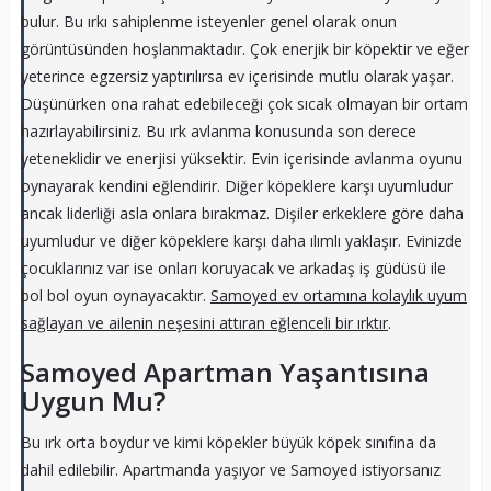
bulur. Bu ırkı sahiplenme isteyenler genel olarak onun
görüntüsünden hoşlanmaktadır. Çok enerjik bir köpektir ve eğer
yeterince egzersiz yaptırılırsa ev içerisinde mutlu olarak yaşar.
Düşünürken ona rahat edebileceği çok sıcak olmayan bir ortam
hazırlayabilirsiniz. Bu ırk avlanma konusunda son derece
yeteneklidir ve enerjisi yüksektir. Evin içerisinde avlanma oyunu
oynayarak kendini eğlendirir. Diğer köpeklere karşı uyumludur
ancak liderliği asla onlara bırakmaz. Dişiler erkeklere göre daha
uyumludur ve diğer köpeklere karşı daha ılımlı yaklaşır. Evinizde
çocuklarınız var ise onları koruyacak ve arkadaş iş güdüsü ile
bol bol oyun oynayacaktır.
Samoyed ev ortamına kolaylık uyum
sağlayan ve ailenin neşesini attıran eğlenceli bir ırktır
.
Samoyed Apartman Yaşantısına
Uygun Mu?
Bu ırk orta boydur ve kimi köpekler büyük köpek sınıfına da
dahil edilebilir. Apartmanda yaşıyor ve Samoyed istiyorsanız