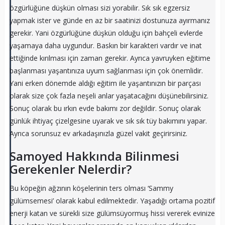
özgürlüğüne düşkün olması sizi yorabilir. Sık sık egzersiz
yapmak ister ve günde en az bir saatinizi dostunuza ayırmanız
gerekir. Yani özgürlüğüne düşkün olduğu için bahçeli evlerde
yaşamaya daha uygundur. Baskın bir karakteri vardır ve inat
ettiğinde kırılması için zaman gerekir. Ayrıca yavruyken eğitime
başlanması yaşantınıza uyum sağlanması için çok önemlidir.
Yani erken dönemde aldığı eğitim ile yaşantınızın bir parçası
olarak size çok fazla neşeli anlar yaşatacağını düşünebilirsiniz.
Sonuç olarak bu ırkın evde bakımı zor değildir. Sonuç olarak
günlük ihtiyaç çizelgesine uyarak ve sık sık tüy bakımını yapar.
Ayrıca sorunsuz ev arkadaşınızla güzel vakit geçirirsiniz.
Samoyed Hakkında Bilinmesi
Gerekenler Nelerdir?
Bu köpeğin ağzının köşelerinin ters olması ‘Sammy
gülümsemesi’ olarak kabul edilmektedir. Yaşadığı ortama pozitif
enerji katan ve sürekli size gülümsüyormuş hissi vererek evinize