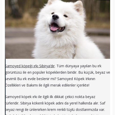
Samoyed köpeği ırkı Sibirya’dır
. Tüm dünyaya yayılan bu ırk
görüntüsü ile en popüler köpeklerden biridir. Bu küçük, beyaz ve
sevimli Bu ırk evde beslenir mi? Samoyed Köpek Irkının
Özellikleri ve Bakımı ile ilgili merak edilenler içerikte!
Samoyed köpek ırkı ile ilgili ilk dikkat çekici nokta beyaz
türleridir. Sibirya kökenli köpek adını da yerel halkında alır. Saf
beyaz rengi ile ünlenirken krem renkli tüylü dostlarımızda var.