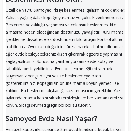
Özellikle yavru Samoyed ırkı iyi beslenmesi gelişimini çok etkiler.
Yüksek yağlı gıdalar köpeğe yaramaz ve çok sık verilmemelidir.
Beslenme bozukluğu yaşaması ve çok aşırı beslenmesi kilo
almasına neden olacağından dostunuzu yavaşlatır. Kuru mama
içeriklerine dikkat ederek dostunuzun kilo artışını kontrol altına
alabilirsiniz. Oyuncu olduğu için sürekli hareket halindedir ancak
eğer evde besleyecekseniz dışarı çıkararak egzersiz yapmasını
sağlayabilirsiniz. Sorusuna yanıt arıyorsanız evde kolay ve
rahatlıkla besleyebilirsiniz. Evde beslenme eğitimi vermek
istiyorsanız her gün aynı saatte beslenemeye özen
gösterebilirsiniz. Köpeğinizin önüne mama koyun yemedi ise
kaldırın. Bu beslenme alışkanlığı kazanması için gereklidir. Yaz
aylarında mama kabını sık sık temizleyin ve her zaman temiz su
koyun. Sıcağı sevmediği için bol bol su tüketir.
Samoyed Evde Nasıl Yaşar?
En güzel köpek ırkı içerisinde Samoyed kendisine büyük bir yer