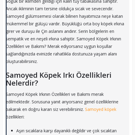
Soğuk bir iklimden geldiği için kalın tüy tabakasına sahiptir.
Ancak ikliminin tam tersine oldukça sıcak ve sevecendir.
Samoyed gülümsemesi olarak bilinen hayatımıza neşe katan
mükemmel bir gülüşü vardır. Büyüklüğü orta boy köpek ırkına
girer ve duruşu ile Çin aslanını andırır. Serin bölgelerin en
sempatik ve en neşeli ırkına sahiptir. Samoyed Köpek Irkının
Özellikleri ve Bakımı? Merak ediyorsanız uygun koşullar
sağlandığınızda evinizde rahatlıkla dostunuza yaşam alanı
oluşturabilirsiniz.
Samoyed Köpek Irkı Özellikleri
Nelerdir?
Samoyed Köpek Irkının Özellikleri ve Bakımı merak
edilmektedir. Sorusuna yanıt arıyorsanız genel özelliklerine
bakarak en doğru kararı siz verebilirsiniz.
Samoyed köpek
özellikleri:
Aşırı sıcaklara karşı dayanıklı değildir ve çok sıcaktan