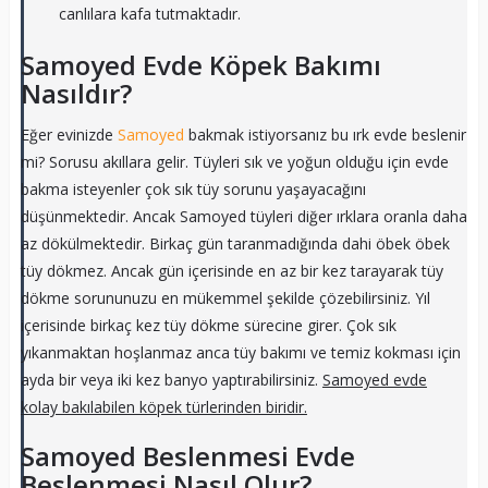
canlılara kafa tutmaktadır.
Samoyed Evde Köpek Bakımı
Nasıldır?
Eğer evinizde
Samoyed
bakmak istiyorsanız bu ırk evde beslenir
mi? Sorusu akıllara gelir. Tüyleri sık ve yoğun olduğu için evde
bakma isteyenler çok sık tüy sorunu yaşayacağını
düşünmektedir. Ancak Samoyed tüyleri diğer ırklara oranla daha
az dökülmektedir. Birkaç gün taranmadığında dahi öbek öbek
tüy dökmez. Ancak gün içerisinde en az bir kez tarayarak tüy
dökme sorununuzu en mükemmel şekilde çözebilirsiniz. Yıl
içerisinde birkaç kez tüy dökme sürecine girer. Çok sık
yıkanmaktan hoşlanmaz anca tüy bakımı ve temiz kokması için
ayda bir veya iki kez banyo yaptırabilirsiniz.
Samoyed evde
kolay bakılabilen köpek türlerinden biridir.
Samoyed Beslenmesi Evde
Beslenmesi Nasıl Olur?