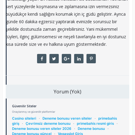
sert yüzeylerde koşmasına ve zıplamasına izin vermezsiniz
büyüdükçe kendi sağlığını korumak için iç güdü geliştirir. Ayrıca
günde 60 dakika egzersiz yaptırarak evinizde sorunsuz bir
şekilde dostunuzla zaman geçirebilirsiniz. Yani mükemmel
tüyleri, ilginç gülümsemesi ve neşeli tavırlarıyla en iyi dostunuz
kısa sürede size ve ev halkına uyum göstermektedir.
Yorum (Yok)
Güvenilir Siteler
Onaylanmış ve güvenilir platformlar
Casino siteleri
·
Deneme bonusu veren siteler
·
primebahis
giriş
·
Çevrimsiz deneme bonusu
·
primebahis resmi giris
·
Deneme bonusu veren siteler 2026
·
Deneme bonusu
·
Deneme bonusu güncel
·
Vegasslot Giriş