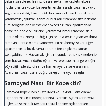
pekala sahiplenebilirsiniz. Gezinmekten ve keşfetmekten
hoşlandığı için küçük bir apartman dairesinde yaşamaya uyum
sağlarken ortalığı biraz dağıtabilir. Ancak kıvrımlı dudakları ile
yaramazlık yaptıktan sonra dilini dışarı çıkararak size bakması
tüm sevginizi ona vermek için yeterlidir. Yani apartmanda
bakarken ona özel bir alan yaratmayı ihmal etmemelisiniz.
Sonuç olarak enerjik olduğu için onunla oyun oynamayı ihmal
etmeyin. Sonuç olarak
Samoyed ırkı havlamayı sever.
Eğer
apartmanınıza bu durumu sorun edenler çıkarsa sorun
yaşayabilirsiniz. Havlamak için bir oyundur ve sık sık nedensiz
yere havlar. Ancak doğru eğitimi vererek susması gerektiğini
söylediğinizde sizi dinler ve havlamaya bir süre ara verir.
Apartman yaşantısına doğru bir eğitimle uyum sağlar.
Samoyed Nasıl Bir Köpektir?
Samoyed Köpek Irkının Özellikleri ve Bakımı? Tam olarak
öğrenebilmek için köpeği tanımak gerekir. Ayrıca kar beyazı
tüyleri ve sempatik tavırları ile sizi kendine aşık ederken