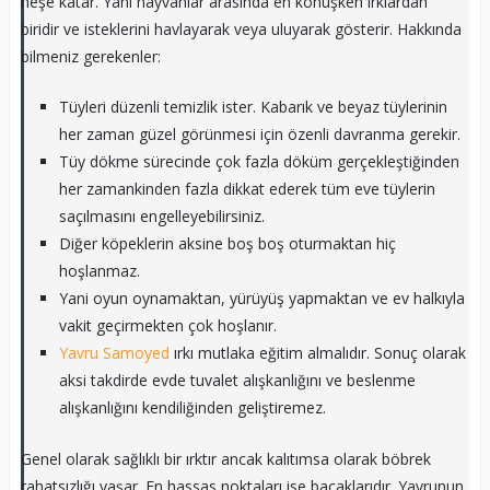
neşe katar. Yani hayvanlar arasında en konuşken ırklardan
biridir ve isteklerini havlayarak veya uluyarak gösterir. Hakkında
bilmeniz gerekenler:
Tüyleri düzenli temizlik ister. Kabarık ve beyaz tüylerinin
her zaman güzel görünmesi için özenli davranma gerekir.
Tüy dökme sürecinde çok fazla döküm gerçekleştiğinden
her zamankinden fazla dikkat ederek tüm eve tüylerin
saçılmasını engelleyebilirsiniz.
Diğer köpeklerin aksine boş boş oturmaktan hiç
hoşlanmaz.
Yani oyun oynamaktan, yürüyüş yapmaktan ve ev halkıyla
vakit geçirmekten çok hoşlanır.
Yavru Samoyed
ırkı mutlaka eğitim almalıdır. Sonuç olarak
aksi takdirde evde tuvalet alışkanlığını ve beslenme
alışkanlığını kendiliğinden geliştiremez.
Genel olarak sağlıklı bir ırktır ancak kalıtımsa olarak böbrek
rahatsızlığı yaşar. En hassas noktaları ise bacaklarıdır. Yavrunun