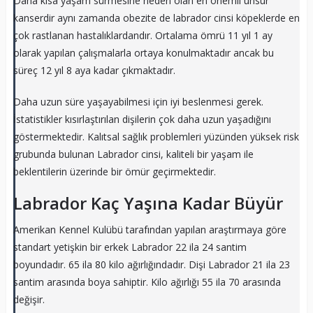
Daha kısa yaşam sürmesine neden olan en önemli unsur
kanserdir aynı zamanda obezite de labrador cinsi köpeklerde en
çok rastlanan hastalıklardandır. Ortalama ömrü 11 yıl 1 ay
olarak yapılan çalışmalarla ortaya konulmaktadır ancak bu
süreç 12 yıl 8 aya kadar çıkmaktadır.
Daha uzun süre yaşayabilmesi için iyi beslenmesi gerek.
İstatistikler kısırlaştırılan dişilerin çok daha uzun yaşadığını
göstermektedir. Kalıtsal sağlık problemleri yüzünden yüksek risk
grubunda bulunan Labrador cinsi, kaliteli bir yaşam ile
beklentilerin üzerinde bir ömür geçirmektedir.
Labrador Kaç Yaşına Kadar Büyür
Amerikan Kennel Kulübü tarafından yapılan araştırmaya göre
standart yetişkin bir erkek Labrador 22 ila 24 santim
boyundadır. 65 ila 80 kilo ağırlığındadır. Dişi Labrador 21 ila 23
santim arasında boya sahiptir. Kilo ağırlığı 55 ila 70 arasında
değişir.