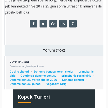
Çiftleşmeyi takip eden 59 ile 63 günlerde dişi köpeklerde doğum
şekillenmektedir. Ve 20 ila 25 gün sonra ultrasonik muayene ile
gebelik belli olur.
Yorum (Yok)
Güvenilir Siteler
Onaylanmış ve güvenilir platformlar
Casino siteleri
·
Deneme bonusu veren siteler
·
primebahis
giriş
·
Çevrimsiz deneme bonusu
·
primebahis resmi giris
·
Deneme bonusu veren siteler 2026
·
Deneme bonusu
·
Deneme bonusu güncel
·
Vegasslot Giriş
Köpek Türleri