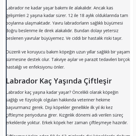
Labrador ne kadar yaşar bakımı ile alakalıdır. Ancak kas
gelişimleri 2 yaşına kadar sürer. 12 ile 18 aylık olduklarında tam
boylarına ulaşmaktadır. Yavru labradorların sağlıklı büyümesi
doğru beslenme ile direk alakalıdır. Bundan dolayı yetersiz
beslenen yavrular büyüyemez. Ve ciddi bir hastalık riski taşır.
Düzenli ve koruyucu bakım köpeğin uzun yıllar sağlıklı bir yaşam
sürmesine destek olur. Takviye aşılar ve parazit tedavileri birçok
hastalığı ve enfeksiyonu önler.
Labrador Kaç Yaşında Çiftleşir
Labrador kaç yaşına kadar yaşar? Öncelikli olarak köpeğin
sağlığı ve fizyolojik olguları hakkında veteriner hekime
başvurmanız gerek. Dişi köpekler genellikle ilk yıl iki kez
çiftleşme periyoduna girer. Kızgınlık dönemi adı verilen süreç
erkeklerde yoktur. Erkek köpek her zaman çiftleşmeye hazırdır.