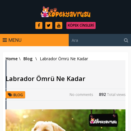
KÖPEK CINSLERI
MENU
Home
\
Blog
\
Labrador Ömrü Ne Kadar
Labrador Ömrü Ne Kadar
892
No comments
Total views
BLOG