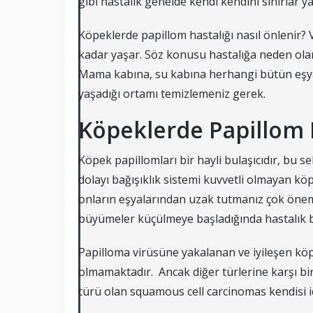
gibi hastalık genelde kendi kendini sınırlar yani
Köpeklerde papillom hastalığı nasıl önlenir?
kadar yaşar. Söz konusu hastalığa neden ola
Mama kabına, su kabına herhangi bütün eşya
yaşadığı ortamı temizlemeniz gerek.
Köpeklerde Papillom H
Köpek papillomları bir hayli bulaşıcıdır, bu 
dolayı bağışıklık sistemi kuvvetli olmayan kö
onların eşyalarından uzak tutmanız çok önemli
büyümeler küçülmeye başladığında hastalık bula
Papilloma virüsüne yakalanan ve iyileşen kö
olmamaktadır. Ancak diğer türlerine karşı bir
türü olan squamous cell carcinomas kendisi iç