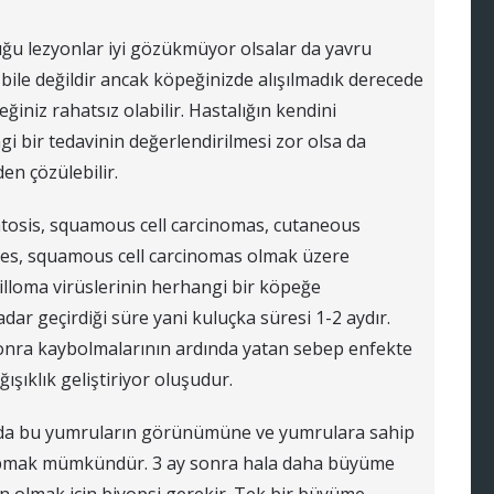
uğu lezyonlar iyi gözükmüyor olsalar da yavru
ile değildir ancak köpeğinizde alışılmadık derecede
niz rahatsız olabilir. Hastalığın kendini
gi bir tedavinin değerlendirilmesi zor olsa da
en çözülebilir.
atosis, squamous cell carcinomas, cutaneous
ues, squamous cell carcinomas olmak üzere
apilloma virüslerinin herhangi bir köpeğe
 geçirdiği süre yani kuluçka süresi 1-2 aydır.
 sonra kaybolmalarının ardında yatan sebep enfekte
şıklık geliştiriyor oluşudur.
nda bu yumruların görünümüne ve yumrulara sahip
yapmak mümkündür. 3 ay sonra hala daha büyüme