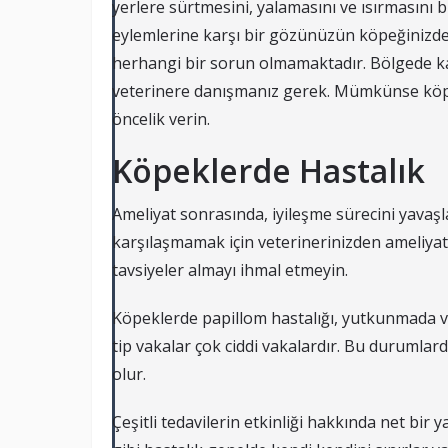
yerlere sürtmesini, yalamasını ve ısırmasını 
eylemlerine karşı bir gözünüzün köpeğinizde
herhangi bir sorun olmamaktadır. Bölgede 
veterinere danışmanız gerek. Mümkünse köpe
öncelik verin.
Köpeklerde Hastalık
Ameliyat sonrasında, iyileşme sürecini yava
karşılaşmamak için veterinerinizden ameliyat
tavsiyeler almayı ihmal etmeyin.
Köpeklerde papillom hastalığı, yutkunmada v
tip vakalar çok ciddi vakalardır. Bu durumlar
olur.
Çeşitli tedavilerin etkinliği hakkında net bir