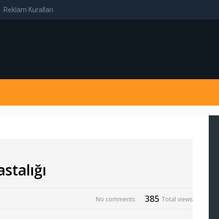
Reklam Kuralları
stalığı
385
No comments
Total views