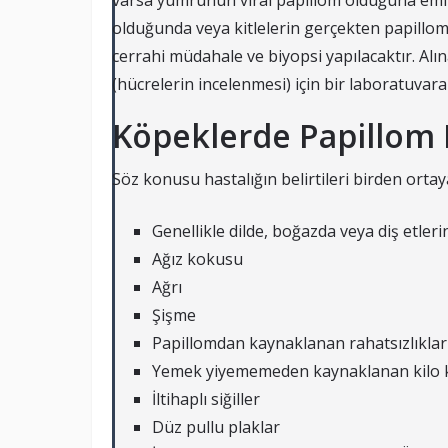
varsa yumrunun viral papillom olduğuna emin
olduğunda veya kitlelerin gerçekten papillo
cerrahi müdahale ve biyopsi yapılacaktır. Alı
(hücrelerin incelenmesi) için bir laboratuvara
Köpeklerde Papillom Ha
Söz konusu hastalığın belirtileri birden ortaya
Genellikle dilde, boğazda veya diş etle
Ağız kokusu
Ağrı
Şişme
Papillomdan kaynaklanan rahatsızlıklar
Yemek yiyememeden kaynaklanan kilo 
İltihaplı siğiller
Düz pullu plaklar