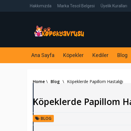
Hakkımızda
Marka Tescil Belgesi
Üyelik Kuralları
Ana Sayfa
Köpekler
Kediler
Blog
Home
\
Blog
\
Köpeklerde Papillom Hastalığı
Köpeklerde Papillom Ha
BLOG