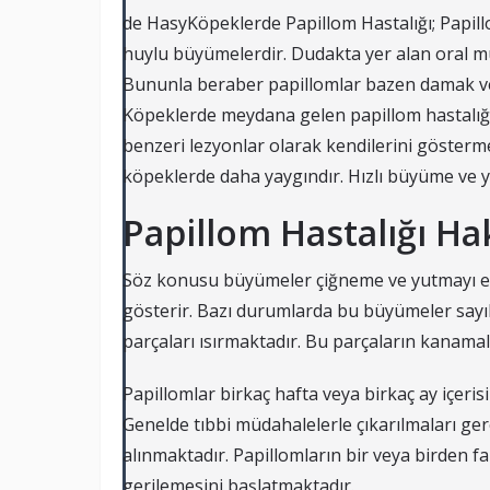
de HasyKöpeklerde Papillom Hastalığı; Papil
huylu büyümelerdir. Dudakta yer alan oral muk
Bununla beraber papillomlar bazen damak ve 
Köpeklerde meydana gelen papillom hastalığı 
benzeri lezyonlar olarak kendilerini gösterm
köpeklerde daha yaygındır. Hızlı büyüme ve y
Papillom Hastalığı H
Söz konusu büyümeler çiğneme ve yutmayı eng
gösterir. Bazı durumlarda bu büyümeler say
parçaları ısırmaktadır. Bu parçaların kanama
Papillomlar birkaç hafta veya birkaç ay içeris
Genelde tıbbi müdahalelerle çıkarılmaları ge
alınmaktadır. Papillomların bir veya birden fa
gerilemesini başlatmaktadır.