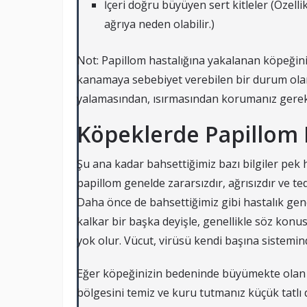
İçeri doğru büyüyen sert kitleler (Özel
ağrıya neden olabilir.)
Not: Papillom hastalığına yakalanan köpeğini
kanamaya sebebiyet verebilen bir durum ola
yalamasından, ısırmasından korumanız gerek
Köpeklerde Papillom H
Şu ana kadar bahsettiğimiz bazı bilgiler pek 
papillom genelde zararsızdır, ağrısızdır ve 
Daha önce de bahsettiğimiz gibi hastalık gen
kalkar bir başka deyişle, genellikle söz konu
yok olur. Vücut, virüsü kendi başına sistemin
Eğer köpeğinizin bedeninde büyümekte olan pa
bölgesini temiz ve kuru tutmanız küçük tatlı