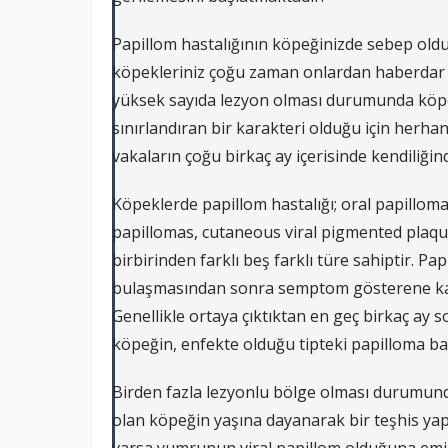
Papillom hastalığının köpeğinizde sebep old
köpekleriniz çoğu zaman onlardan haberdar b
yüksek sayıda lezyon olması durumunda köpeği
sınırlandıran bir karakteri olduğu için herhan
vakaların çoğu birkaç ay içerisinde kendiliğind
Köpeklerde papillom hastalığı; oral papillom
papillomas, cutaneous viral pigmented plaq
birbirinden farklı beş farklı türe sahiptir. P
bulaşmasından sonra semptom gösterene kadar
Genellikle ortaya çıktıktan en geç birkaç ay
köpeğin, enfekte olduğu tipteki papilloma bağı
Birden fazla lezyonlu bölge olması durumu
olan köpeğin yaşına dayanarak bir teşhis 