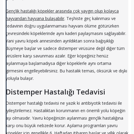
Gençlik hastalığı köpekler arasında çok yaygın olup kolayca
hayvandan hayvana bulaşabilir
. Teşhiste geç kalınması ve
tedavinin doğru uygulanmaması hayvanı ölüme götürürken
çevresindeki köpeklerinde aynı kaderi paylaşmasını sağlayabilir.
Yani yavru köpek annesinden ayrıldıktan sonra bağışıklığı
düşmeye başlar ve sadece distemper virüsüne değil diğer tüm
virüslere karşı savunması azalır. Eğer köpeğiniz henüz
aşılanmaya başlamadıysa diğer köpeklerle aynı ortama
girmesini engelleyebilirsiniz. Bu hastalık temas, öksürük ve dışkı
yoluyla bulaşır.
Distemper Hastalığı Tedavisi
Distemper hastalığı tedavisi ne yazık ki antibiyotik tedavisi ile
iyileştirilemez. Hastalıktan korunmanın en önemli yolu köpeğin
aşı olmasıdır. Yavru köpeğinizin aşılanması gençlik hastalığına
karşı onu büyük nebzede korur. Aşılama programları yavru
köpekler için genellikle 6. Haftadan itibaren başlar ve yıllık olarak