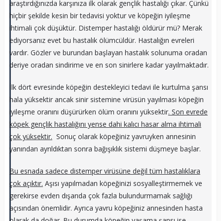
araştırdığınızda karşınıza ilk olarak gençlik hastalığı çıkar. Çünkü
hiçbir şekilde kesin bir tedavisi yoktur ve köpeğin iyileşme
ihtimali çok düşüktür. Distemper hastalığı öldürür mü? Merak
ediyorsanız evet bu hastalık ölümcüldür. Hastalığın evreleri
vardır. Gözler ve burundan başlayan hastalık solunuma oradan
deriye oradan sindirime ve en son sinirlere kadar yayılmaktadır.
İlk dört evresinde köpeğin destekleyici tedavi ile kurtulma şansı
hala yüksektir ancak sinir sistemine virüsün yayılması köpeğin
iyileşme oranını düşürürken ölüm oranını yüksektir
. Son evrede
köpek gençlik hastalığını yense dahi kalıcı hasar alma ihtimali
çok yüksektir.
Sonuç olarak köpeğiniz yavruyken annesinin
yanından ayrıldıktan sonra bağışıklık sistemi düşmeye başlar.
Bu esnada sadece distemper virüsüne değil tüm hastalıklara
çok açıktır.
Aşısı yapılmadan köpeğinizi sosyalleştirmemek ve
gerekirse evden dışarıda çok fazla bulundurmamak sağlığı
açısından önemlidir. Ayrıca yavru köpeğiniz annesinden hasta
olarak da doğar. Bu durumda köpeğin yaşama şansı ise