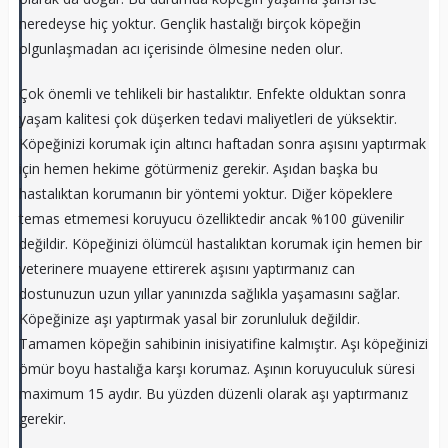
neredeyse hiç yoktur. Gençlik hastalığı birçok köpeğin
olgunlaşmadan acı içerisinde ölmesine neden olur.
Çok önemli ve tehlikeli bir hastalıktır. Enfekte olduktan sonra
yaşam kalitesi çok düşerken tedavi maliyetleri de yüksektir.
Köpeğinizi korumak için altıncı haftadan sonra aşısını yaptırmak
için hemen hekime götürmeniz gerekir. Aşıdan başka bu
hastalıktan korumanın bir yöntemi yoktur. Diğer köpeklere
temas etmemesi koruyucu özelliktedir ancak %100 güvenilir
değildir. Köpeğinizi ölümcül hastalıktan korumak için hemen bir
veterinere muayene ettirerek aşısını yaptırmanız can
dostunuzun uzun yıllar yanınızda sağlıkla yaşamasını sağlar.
Köpeğinize aşı yaptırmak yasal bir zorunluluk değildir.
Tamamen köpeğin sahibinin inisiyatifine kalmıştır. Aşı köpeğinizi
ömür boyu hastalığa karşı korumaz. Aşının koruyuculuk süresi
maximum 15 aydır. Bu yüzden düzenli olarak aşı yaptırmanız
gerekir.