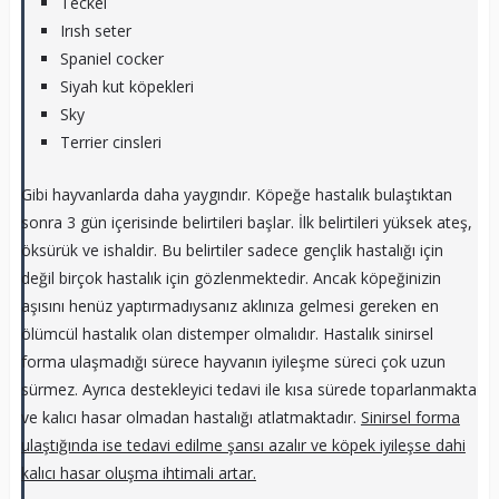
Teckel
Irısh seter
Spaniel cocker
Siyah kut köpekleri
Sky
Terrier cinsleri
Gibi hayvanlarda daha yaygındır. Köpeğe hastalık bulaştıktan
sonra 3 gün içerisinde belirtileri başlar. İlk belirtileri yüksek ateş,
öksürük ve ishaldir. Bu belirtiler sadece gençlik hastalığı için
değil birçok hastalık için gözlenmektedir. Ancak köpeğinizin
aşısını henüz yaptırmadıysanız aklınıza gelmesi gereken en
ölümcül hastalık olan distemper olmalıdır. Hastalık sinirsel
forma ulaşmadığı sürece hayvanın iyileşme süreci çok uzun
sürmez. Ayrıca destekleyici tedavi ile kısa sürede toparlanmakta
ve kalıcı hasar olmadan hastalığı atlatmaktadır.
Sinirsel forma
ulaştığında ise tedavi edilme şansı azalır ve köpek iyileşse dahi
kalıcı hasar oluşma ihtimali artar.