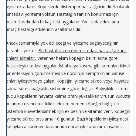
aşısı tekrarlanır. Köpeklerde distemper hastalığı için direk olarak
bir tedavi yöntemi yoktur. Hastalığın tanısın konulması için
hekim tarafından birkaç test uygulanır. Yani tedavideki ana
amaç hastalığı etkilerinin azaltılmasıdır.
Ancak tamamıyla yok edileceği ve iyileşme sağlayacağının
garantisi yoktur.
Bu hastalıkta en önemli tedavi hastalığa karşı
önlem almaktır.
Veteriner hekim köpeğin belirtilerine göre
destekleyici tedavi uygular. İshal veya kusma gibi sorunları ikincil
bir enfeksiyon görülmemesi ve nörolojik semptomları var ise
onları iyileştirmeye çalışır. Köpeğin iyileşme süreci veya hayatta
kalma süreci bağışıklık sistemine göre değişir. Bağışıklık sistemi
güçlü köpeklerin hayatta kalma oranı yüksekken virüsün vücutta
bulunma oranı da etkilidir. Hekim hemen köpeğin bağışıklık
sistemini kuvvetlendirmek için ek besin ve vitamin verir. Köpeğin
iyileşme süreci ortalama 10 gündür. Bazı köpeklerim iyileşmesi
ise aylarca sürerken bazılarında nörolojik sorunlar oluşabilir.