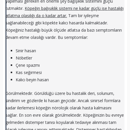
yapılması gereken en önemli şey bağışıklık sistemini güçlü
tutmaktır.
Köpeğin bağışıklık sistemi ne kadar güçlü ise hastalığı
atlatma olasılığı da o kadar artar.
Tam bir iyileşme
sağlanabileceği gibi köpekte kalıcı hasarda kalmaktadır.
Köpeğiniz hastalığı büyük ölçüde atlatsa da bazı semptomların
devam etme olasılığı vardır. Bu semptomlar:
Sinir hasarı
Nöbetler
Çene spazmı
Kas seğirmesi
Kalıcı beyin hasarı
Görülmektedir. Görüldüğü üzere bu hastalık deri, solunum,
sindirim ve gözlerde ki hasarı geçicidir. Ancak sinirsel formlara
kadar ilerlemesi köpeğin nörolojik olarak hasta kalmasını
sağlar. En son evre olarak görülmektedir. Köpeğinizin bu evreye
gelmeden distemper tanısı koyularak tedaviye alınması tam
olarak iyileşme şansını arttırmaktadır. Distemper hastalığından