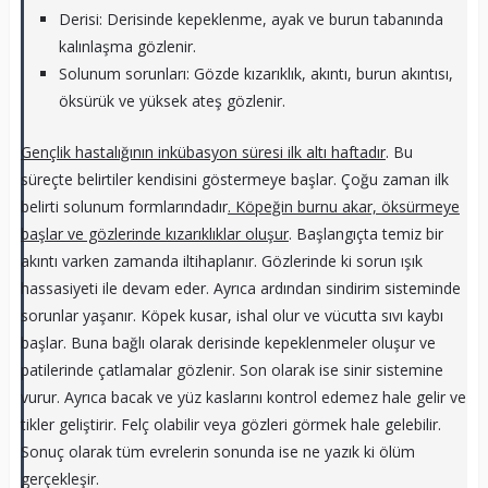
Derisi: Derisinde kepeklenme, ayak ve burun tabanında
kalınlaşma gözlenir.
Solunum sorunları: Gözde kızarıklık, akıntı, burun akıntısı,
öksürük ve yüksek ateş gözlenir.
Gençlik hastalığının inkübasyon süresi ilk altı haftadır
. Bu
süreçte belirtiler kendisini göstermeye başlar. Çoğu zaman ilk
belirti solunum formlarındadır
. Köpeğin burnu akar, öksürmeye
başlar ve gözlerinde kızarıklıklar oluşur
. Başlangıçta temiz bir
akıntı varken zamanda iltihaplanır. Gözlerinde ki sorun ışık
hassasiyeti ile devam eder. Ayrıca ardından sindirim sisteminde
sorunlar yaşanır. Köpek kusar, ishal olur ve vücutta sıvı kaybı
başlar. Buna bağlı olarak derisinde kepeklenmeler oluşur ve
patilerinde çatlamalar gözlenir. Son olarak ise sinir sistemine
vurur. Ayrıca bacak ve yüz kaslarını kontrol edemez hale gelir ve
tikler geliştirir. Felç olabilir veya gözleri görmek hale gelebilir.
Sonuç olarak tüm evrelerin sonunda ise ne yazık ki ölüm
gerçekleşir.