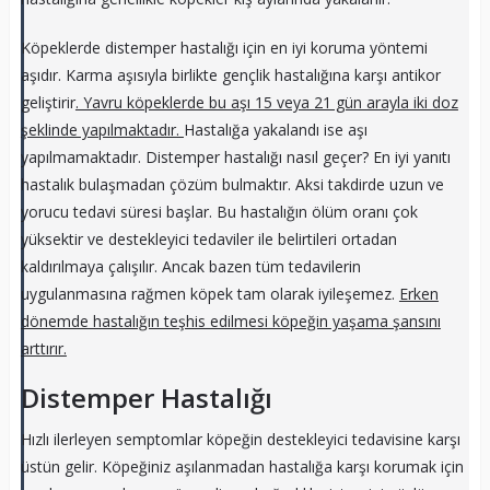
Köpeklerde distemper hastalığı için en iyi koruma yöntemi
aşıdır. Karma aşısıyla birlikte gençlik hastalığına karşı antikor
geliştirir
. Yavru köpeklerde bu aşı 15 veya 21 gün arayla iki doz
şeklinde yapılmaktadır.
Hastalığa yakalandı ise aşı
yapılmamaktadır. Distemper hastalığı nasıl geçer? En iyi yanıtı
hastalık bulaşmadan çözüm bulmaktır. Aksi takdirde uzun ve
yorucu tedavi süresi başlar. Bu hastalığın ölüm oranı çok
yüksektir ve destekleyici tedaviler ile belirtileri ortadan
kaldırılmaya çalışılır. Ancak bazen tüm tedavilerin
uygulanmasına rağmen köpek tam olarak iyileşemez.
Erken
dönemde hastalığın teşhis edilmesi köpeğin yaşama şansını
arttırır.
Distemper Hastalığı
Hızlı ilerleyen semptomlar köpeğin destekleyici tedavisine karşı
üstün gelir. Köpeğiniz aşılanmadan hastalığa karşı korumak için