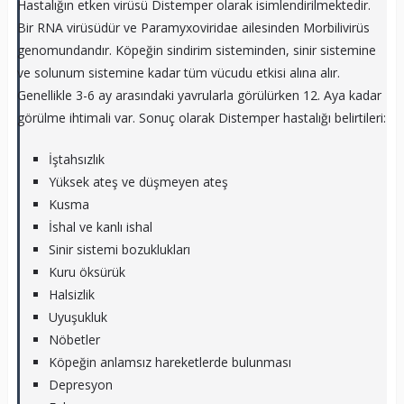
Hastalığın etken virüsü Distemper olarak isimlendirilmektedir.
Bir RNA virüsüdür ve Paramyxoviridae ailesinden Morbilivirüs
genomundandır. Köpeğin sindirim sisteminden, sinir sistemine
ve solunum sistemine kadar tüm vücudu etkisi alına alır.
Genellikle 3-6 ay arasındaki yavrularla görülürken 12. Aya kadar
görülme ihtimali var. Sonuç olarak Distemper hastalığı belirtileri:
İştahsızlık
Yüksek ateş ve düşmeyen ateş
Kusma
İshal ve kanlı ishal
Sinir sistemi bozuklukları
Kuru öksürük
Halsizlik
Uyuşukluk
Nöbetler
Köpeğin anlamsız hareketlerde bulunması
Depresyon