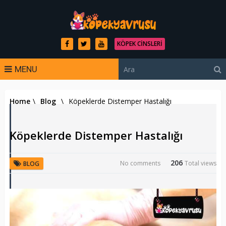
KÖPEK CINSLERI
MENU
Home
\
Blog
\
Köpeklerde Distemper Hastalığı
Köpeklerde Distemper Hastalığı
206
No comments
Total views
BLOG