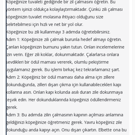
Köpeğinize tuvaleti gediğinde bir zil çalmasını öğretin. Bu
yöntem işinizi oldukça kolaylaştırmaktadır. Çünkü zili çalması
köpeğinizin tuvalet molasına ihtiyacı olduğunu size
belirtebilmesi için hızlı ve net bir yol olur.
Köpeğinize bu zili kullanmayı 3 adımda öğretebilirsiniz.
Adım 1: Köpeğinize zili çalmak burunla hedef almayı öğretin.
Çanları köpeğinizin burnunu yakın tutun. Onları incelemelerine
izin verin. Eğer zili koklar, dokunmaktadır. Çalarlarsa onlara
sevdikleri bir ödül maması vererek, olumlu pekiştirme
uygulamanız gerek. Bu işlemi birkaç kez tekrarlamanız şart.
Adım 2: Köpeğiniz bir ödül maması daha alma için zillere
dokunduğunda, zilleri dışarı çıkma için kullanabilecekleri kapı
kollarına asın. Onları kapı kolunda asılı duran zile dokunmaya
teşvik edin. Her dokunduklarında köpeğinizi ödüllendirmeniz
gerek.
Adım 3: Bu adımda zilin çalmasının kapının açılması anlamına
geldiğinizi köpeğinize öğretmeniz gerek. Yavru köpeğiniz zile
dokunduğu anda kapıyı açın. Onu dışarı çıkartın. Elbette ona bu