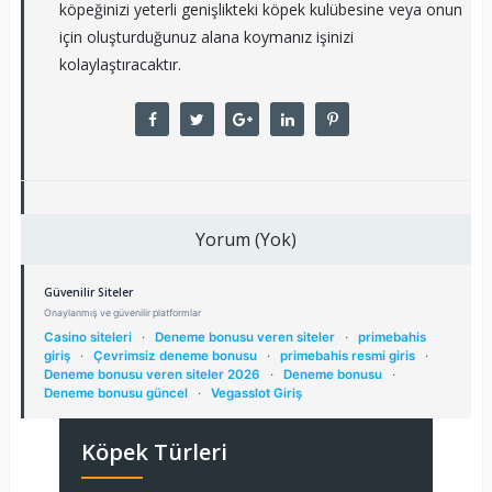
köpeğinizi yeterli genişlikteki köpek kulübesine veya onun
için oluşturduğunuz alana koymanız işinizi
kolaylaştıracaktır.
Yorum (Yok)
Güvenilir Siteler
Onaylanmış ve güvenilir platformlar
Casino siteleri
·
Deneme bonusu veren siteler
·
primebahis
giriş
·
Çevrimsiz deneme bonusu
·
primebahis resmi giris
·
Deneme bonusu veren siteler 2026
·
Deneme bonusu
·
Deneme bonusu güncel
·
Vegasslot Giriş
Köpek Türleri