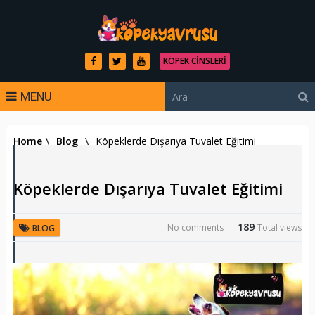
KÖPEK CINSLERI
MENU
Home
\
Blog
\
Köpeklerde Dışarıya Tuvalet Eğitimi
Köpeklerde Dışarıya Tuvalet Eğitimi
189
No comments
Total views
BLOG