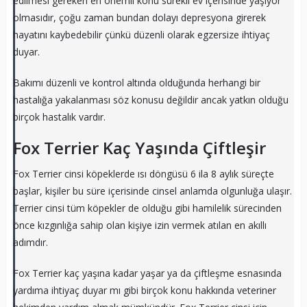
edilmesi gereken en önemli konu sürekli ev içerisinde yaşıyor
olmasıdır, çoğu zaman bundan dolayı depresyona girerek
hayatını kaybedebilir çünkü düzenli olarak egzersize ihtiyaç
duyar.
Bakımı düzenli ve kontrol altında olduğunda herhangi bir
hastalığa yakalanması söz konusu değildir ancak yatkın olduğu
birçok hastalık vardır.
Fox Terrier Kaç Yaşında Çiftleşir
Fox Terrier cinsi köpeklerde ısı döngüsü 6 ila 8 aylık süreçte
başlar, kişiler bu süre içerisinde cinsel anlamda olgunluğa ulaşır.
Terrier cinsi tüm köpekler de olduğu gibi hamilelik sürecinden
önce kızgınlığa sahip olan kişiye izin vermek atılan en akıllı
adımdır.
Fox Terrier kaç yaşına kadar yaşar ya da çiftleşme esnasında
yardıma ihtiyaç duyar mı gibi birçok konu hakkında veteriner