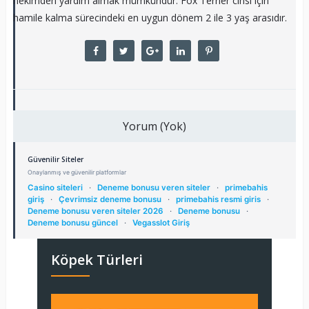
hekimden yardım almak mümkündür. Fox Terrier cinsi için
hamile kalma sürecindeki en uygun dönem 2 ile 3 yaş arasıdır.
Yorum (Yok)
Güvenilir Siteler
Onaylanmış ve güvenilir platformlar
Casino siteleri
·
Deneme bonusu veren siteler
·
primebahis
giriş
·
Çevrimsiz deneme bonusu
·
primebahis resmi giris
·
Deneme bonusu veren siteler 2026
·
Deneme bonusu
·
Deneme bonusu güncel
·
Vegasslot Giriş
Köpek Türleri