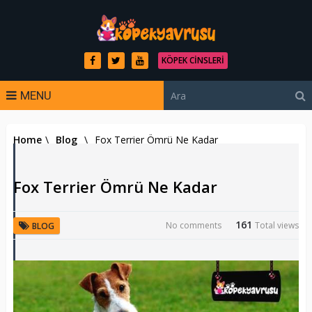
KÖPEK CINSLERI
MENU
Home
\
Blog
\
Fox Terrier Ömrü Ne Kadar
Fox Terrier Ömrü Ne Kadar
161
No comments
Total views
BLOG