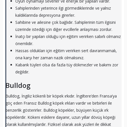
Oyun oynamayı severler ve enerjik bir yapıları vardır.
Sahiplerinden yeterince ilgi görmediklerinde ve yalnız
kaldıklarında depresyona girerler.
Sahibine ve ailesine çok bağlıdır. Sahiplerinin tüm ilgisini
üzerinde istediği için diğer evcillerle anlaşması zordur.
İnatçı bir yapıları olduğu için eğitim verirken sabırlı olmanız
önemlidir.
Hassas oldukları için eğitim verirken sert davranmamalı,
ona karşı her zaman nazik olmalısınız.
Kabarık tüyleri olsa da fazla tüy dökmezler ve bakımı zor
değildir.
Bulldog
Bulldog, İngiliz kökenli bir köpek ırkıdır. İngiltere’den Fransa’ya
göç eden Fransız Bulldog köpek ırkları vardır ve birbirleri ile
benzerlik gösterirler. Bulldog köpekler, büyüyen küçük ırk
köpeklerdir. Kökeni eskilere dayanır, uzun yıllar dövüş köpeği
olarak kullanılmışlardır. Fiziksel olarak asık yüzleri ile dikkat