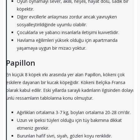
Oyun oynamayı sever, akıllı, neşeli, hayat dolu, sadık bir
köpektir.
Diğer evcillerle anlaşması zordur ancak yavruyken
sosyalleştirildiğinde uyumlu olabilir.
Çocuklarla ve yabancı insanlarla iletişimi kuvvetlidir.
Havlama eğilimleri yüksek olduğu için apartmanda
yaşamaya uygun bir mizacı yoktur.
Papillon
En küçük 8 köpek ırkı arasında yer alan Papillon, kökeni çok
eskilere dayanan bir kucak köpeğidir. Kökeni Belçika-Fransa
olarak kabul edilir. Eski yıllarda saraylı kadınların ilgisinden dolayı
ünlü ressamların tablolarına konu olmuştur.
Ağırlıkları ortalama 3-7 kg, boyları ortalama 20-28 cm’dir.
Uzun ve ipeksi tüyleri olduğu için tüy bakımına dikkat
etmeniz gerekir.
Burunları hafif sivri, siyah, gözleri koyu renklidir.