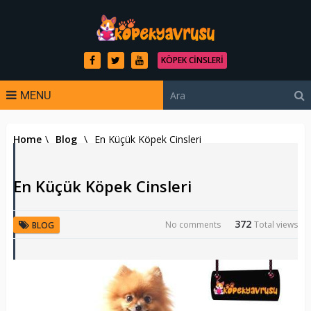
KÖPEK CINSLERI
MENU
Home
\
Blog
\
En Küçük Köpek Cinsleri
En Küçük Köpek Cinsleri
372
No comments
Total views
BLOG