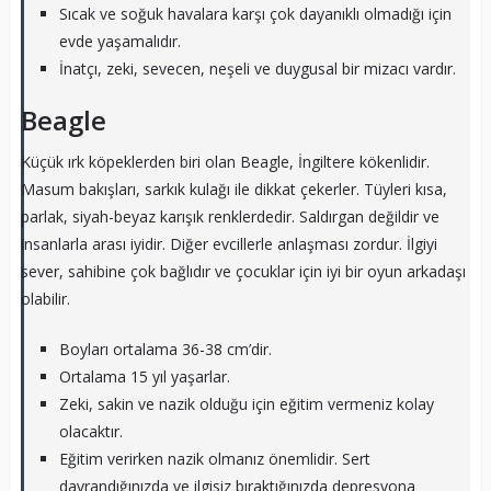
Sıcak ve soğuk havalara karşı çok dayanıklı olmadığı için
evde yaşamalıdır.
İnatçı, zeki, sevecen, neşeli ve duygusal bir mizacı vardır.
Beagle
Küçük ırk köpeklerden biri olan Beagle, İngiltere kökenlidir.
Masum bakışları, sarkık kulağı ile dikkat çekerler. Tüyleri kısa,
parlak, siyah-beyaz karışık renklerdedir. Saldırgan değildir ve
insanlarla arası iyidir. Diğer evcillerle anlaşması zordur. İlgiyi
sever, sahibine çok bağlıdır ve çocuklar için iyi bir oyun arkadaşı
olabilir.
Boyları ortalama 36-38 cm’dir.
Ortalama 15 yıl yaşarlar.
Zeki, sakin ve nazik olduğu için eğitim vermeniz kolay
olacaktır.
Eğitim verirken nazik olmanız önemlidir. Sert
davrandığınızda ve ilgisiz bıraktığınızda depresyona