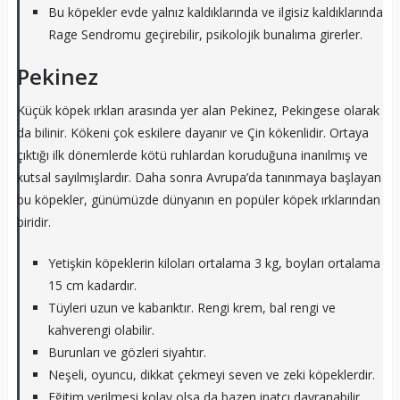
Bu köpekler evde yalnız kaldıklarında ve ilgisiz kaldıklarında
Rage Sendromu geçirebilir, psikolojik bunalıma girerler.
Pekinez
Küçük köpek ırkları arasında yer alan Pekinez, Pekingese olarak
da bilinir. Kökeni çok eskilere dayanır ve Çin kökenlidir. Ortaya
çıktığı ilk dönemlerde kötü ruhlardan koruduğuna inanılmış ve
kutsal sayılmışlardır. Daha sonra Avrupa’da tanınmaya başlayan
bu köpekler, günümüzde dünyanın en popüler köpek ırklarından
biridir.
Yetişkin köpeklerin kiloları ortalama 3 kg, boyları ortalama
15 cm kadardır.
Tüyleri uzun ve kabarıktır. Rengi krem, bal rengi ve
kahverengi olabilir.
Burunları ve gözleri siyahtır.
Neşeli, oyuncu, dikkat çekmeyi seven ve zeki köpeklerdir.
Eğitim verilmesi kolay olsa da bazen inatçı davranabilir.