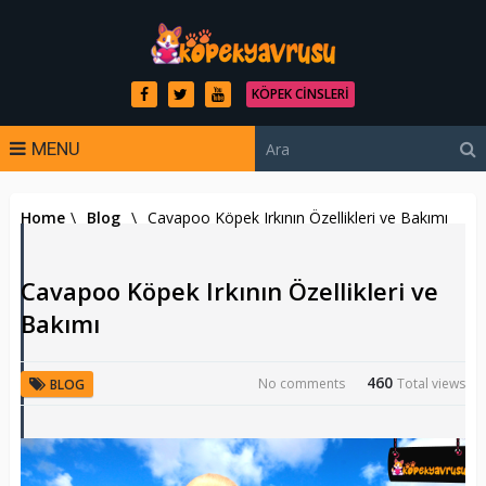
KÖPEK CINSLERI
MENU
Home
\
Blog
\
Cavapoo Köpek Irkının Özellikleri ve Bakımı
Cavapoo Köpek Irkının Özellikleri ve
Bakımı
460
No comments
Total views
BLOG