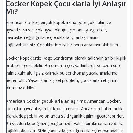
Cocker Köpek Çocuklarla İyi Anlaşır
Mı?
American Cocker, birçok köpek ırkına göre çok sakin ve
uysaldır. Mizacı çok uysal olduğu için onu iyi eğitebilir,
yavruyken eğittiğinizde çocuklarla iyi anlaşmasını
sağlayabilirsiniz. Çocuklar için iyi bir oyun arkadaşı olabilirler.
Cocker köpeklerde Rage Sendromu olarak adlandırılan bir kişilik
problemi görülebilir. Bu duruma çok yatkınlardır ve uzun süre
yalnız kalmak, ilgisiz kalmak bu sendroma yakalanmalarına
neden olur. Yaşadıkları kişisel problem, çocuklarla iletişimini
olumsuz etkiler.
American Cocker çocuklarla anlaşır mı:
American Cocker,
çocuklarla iyi anlaşan bir köpek cinsidir. Ancak ruh halleri anlık
olarak değişebilir ve bir anda saldırganlık eğilimi gösterebilirler.
Bu yüzden köpeğinizi çocuğunuzda yalnız bırakmamanız daha
sağlıklı olacaktır. Sizin yanınızda çocuğunuzla oyun oynayabilir