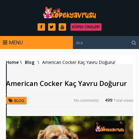
KÖPEK CINSLERI
MENU
Home
\
Blog
\
American Cocker Kaç Yavru Doğurur
American Cocker Kaç Yavru Doğurur
499
No comments
Total views
BLOG