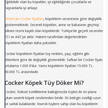
Eğitilebilir olan bu köpekler, iyi eğitildiğinde çocuklarla ve
hayvanlarla iyi anlaşır.
American Cocker fiyatları
,
köpeklerin seceresine göre değişiklik
göstermektedir. Secereli köpekler, anne ve babasının geçmişi
bilinen resmi kayıtlı olan köpeklerdir. Türkiye’de geçerli secereler
FCI ve AKC’ye aittir. Hakem tarafından değerlendirilen
köpeklerin fiyatları daha yüksektir.
Cocker köpeklerin fiyatları tüy renkleri, yaşı, eğitimi gibi
etkenlere göre de değişiklik gösterebilir. Safkan bir Cocker fiyatı
ortalama 1.000 €’dur. Yavru köpeklerin fiyatları 15.000 TL-
80.000 TL arasındadır.
Cocker Köpek Tüy Döker Mi?
Cocker, fiziksel özelliklerine baktığımızda tüyleri ile ön plana
çıkan sevimli köpek cinslerinden biridir. En belirgin özelliği uzun
ve sarkık kulaklarıdır. Kıvırcık tüylere sahip olan bu köpeklerin