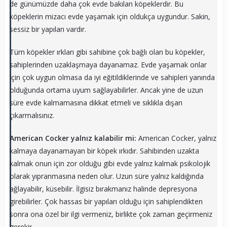
de günümüzde daha çok evde bakılan köpeklerdir. Bu
köpeklerin mizacı evde yaşamak için oldukça uygundur. Sakin,
sessiz bir yapıları vardır.
Tüm köpekler ırkları gibi sahibine çok bağlı olan bu köpekler,
sahiplerinden uzaklaşmaya dayanamaz. Evde yaşamak onlar
için çok uygun olmasa da iyi eğitildiklerinde ve sahipleri yanında
olduğunda ortama uyum sağlayabilirler. Ancak yine de uzun
süre evde kalmamasına dikkat etmeli ve sıklıkla dışarı
çıkarmalısınız.
American Cocker yalnız kalabilir mi:
American Cocker, yalnız
kalmaya dayanamayan bir köpek ırkıdır. Sahibinden uzakta
kalmak onun için zor olduğu gibi evde yalnız kalmak psikolojik
olarak yıpranmasına neden olur. Uzun süre yalnız kaldığında
ağlayabilir, küsebilir. İlgisiz bırakmanız halinde depresyona
girebilirler. Çok hassas bir yapıları olduğu için sahiplendikten
sonra ona özel bir ilgi vermeniz, birlikte çok zaman geçirmeniz
gerekir.