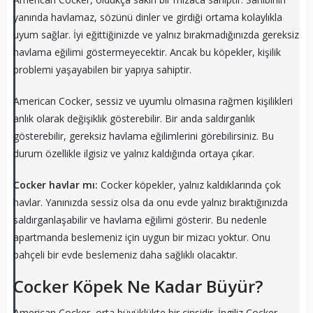
yanında havlamaz, sözünü dinler ve girdiği ortama kolaylıkla
uyum sağlar. İyi eğittiğinizde ve yalnız bırakmadığınızda gereksiz
havlama eğilimi göstermeyecektir. Ancak bu köpekler, kişilik
problemi yaşayabilen bir yapıya sahiptir.
American Cocker, sessiz ve uyumlu olmasına rağmen kişilikleri
anlık olarak değişiklik gösterebilir. Bir anda saldırganlık
gösterebilir, gereksiz havlama eğilimlerini görebilirsiniz. Bu
durum özellikle ilgisiz ve yalnız kaldığında ortaya çıkar.
Cocker havlar mı:
Cocker köpekler, yalnız kaldıklarında çok
havlar. Yanınızda sessiz olsa da onu evde yalnız bıraktığınızda
saldırganlaşabilir ve havlama eğilimi gösterir. Bu nedenle
apartmanda beslemeniz için uygun bir mizacı yoktur. Onu
bahçeli bir evde beslemeniz daha sağlıklı olacaktır.
Cocker Köpek Ne Kadar Büyür?
American Cocker, orta büyüklükte bir cinsidir. İngiliz Cocker