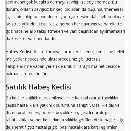
kedi ırkının çok kucakta durmayı sevdiği ise söylenemez. Bu
durum, onların sevgisiz bir kedi oldukları da düşündürmemeli ki
ilgisiz bir sahip onların depresyona girmesine dahi sebep olacak
bir stres yüküdür. Üstelik sizi hemen her davranış ve harekette
göz hapsine alıp takip etmeleri ve yanı başınızdan ayrılmamaları
da karakter yapılarındandır.
Habeş Kedisi
dost edinmeye karar verdi iseniz, kendisine belirli
maliyetler neticesinde ulaşabileceğiniz gibi ücretsiz
sahiplendirme yapan yerleri de ufak bir araştırma neticesinde
bulmanız mümkündür.
Satılık Habeş Kedisi
Bu kediler sağlıklı olarak bilinseler de kalıtsal olarak taşıdıkları
çeşitli hastalıklara yatkınlık durumuna sahiptir. Özellikle diş ve
diş eti problemleri, böbrek bozuklukları, çeşitli nörolojik
rahatsızlıklar ve her kedi ırkında sıklıkla görülen diz kapağı çıkığı,
dejeneratif göz hastalığı gibi bazı hastalıklara karşı eğilimleri