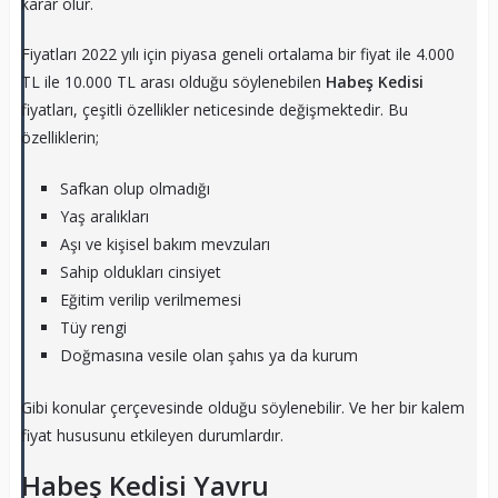
karar olur.
Fiyatları 2022 yılı için piyasa geneli ortalama bir fiyat ile 4.000
TL ile 10.000 TL arası olduğu söylenebilen
Habeş Kedisi
fiyatları, çeşitli özellikler neticesinde değişmektedir. Bu
özelliklerin;
Safkan olup olmadığı
Yaş aralıkları
Aşı ve kişisel bakım mevzuları
Sahip oldukları cinsiyet
Eğitim verilip verilmemesi
Tüy rengi
Doğmasına vesile olan şahıs ya da kurum
Gibi konular çerçevesinde olduğu söylenebilir. Ve her bir kalem
fiyat hususunu etkileyen durumlardır.
Habeş Kedisi Yavru