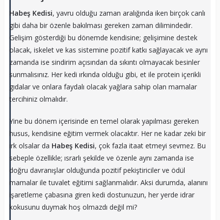
Habeş Kedisi
, yavru olduğu zaman aralığında iken birçok canlı
gibi daha bir özenle bakılması gereken zaman dilimindedir.
Gelişim gösterdiği bu dönemde kendisine; gelişimine destek
olacak, iskelet ve kas sistemine pozitif katkı sağlayacak ve aynı
zamanda ise sindirim açısından da sıkıntı olmayacak besinler
sunmalısınız. Her kedi ırkında olduğu gibi, et ile protein içerikli
gıdalar ve onlara faydalı olacak yağlara sahip olan mamalar
tercihiniz olmalıdır.
Yine bu dönem içerisinde en temel olarak yapılması gereken
husus, kendisine eğitim vermek olacaktır. Her ne kadar zeki bir
ırk olsalar da
Habeş Kedisi
, çok fazla itaat etmeyi sevmez. Bu
sebeple özellikle; ısrarlı şekilde ve özenle aynı zamanda ise
doğru davranışlar olduğunda pozitif pekiştiriciler ve ödül
mamalar ile tuvalet eğitimi sağlanmalıdır. Aksi durumda, alanını
işaretleme çabasına giren kedi dostunuzun, her yerde idrar
kokusunu duymak hoş olmazdı değil mi?