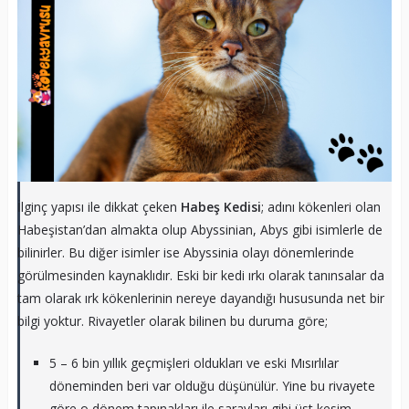
İlginç yapısı ile dikkat çeken
Habeş Kedisi
; adını kökenleri olan
Habeşistan’dan almakta olup Abyssinian, Abys gibi isimlerle de
bilinirler. Bu diğer isimler ise Abyssinia olayı dönemlerinde
görülmesinden kaynaklıdır. Eski bir kedi ırkı olarak tanınsalar da
tam olarak ırk kökenlerinin nereye dayandığı hususunda net bir
bilgi yoktur. Rivayetler olarak bilinen bu duruma göre;
5 – 6 bin yıllık geçmişleri oldukları ve eski Mısırlılar
döneminden beri var olduğu düşünülür. Yine bu rivayete
göre o dönem tapınakları ile sarayları gibi üst kesim