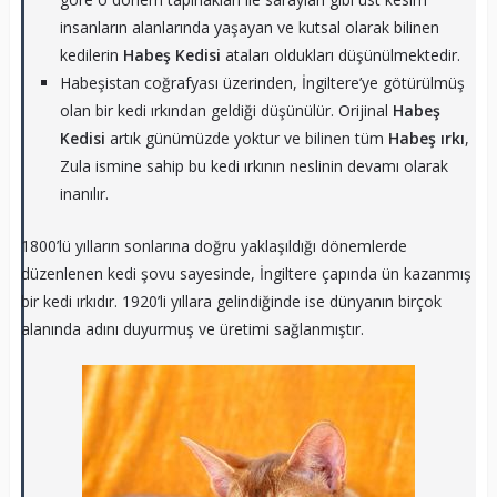
insanların alanlarında yaşayan ve kutsal olarak bilinen
kedilerin
Habeş Kedisi
ataları oldukları düşünülmektedir.
Habeşistan coğrafyası üzerinden, İngiltere’ye götürülmüş
olan bir kedi ırkından geldiği düşünülür. Orijinal
Habeş
Kedisi
artık günümüzde yoktur ve bilinen tüm
Habeş ırkı
,
Zula ismine sahip bu kedi ırkının neslinin devamı olarak
inanılır.
1800’lü yılların sonlarına doğru yaklaşıldığı dönemlerde
düzenlenen kedi şovu sayesinde, İngiltere çapında ün kazanmış
bir kedi ırkıdır. 1920’li yıllara gelindiğinde ise dünyanın birçok
alanında adını duyurmuş ve üretimi sağlanmıştır.