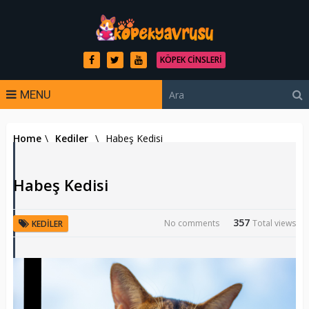
KÖPEK CINSLERI
MENU
Home
\
Kediler
\
Habeş Kedisi
Habeş Kedisi
357
No comments
Total views
KEDILER