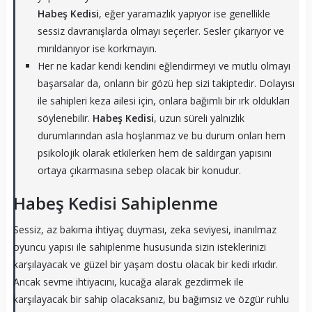
Habeş Kedisi
, eğer yaramazlık yapıyor ise genellikle
sessiz davranışlarda olmayı seçerler. Sesler çıkarıyor ve
mırıldanıyor ise korkmayın.
Her ne kadar kendi kendini eğlendirmeyi ve mutlu olmayı
başarsalar da, onların bir gözü hep sizi takiptedir. Dolayısı
ile sahipleri keza ailesi için, onlara bağımlı bir ırk oldukları
söylenebilir.
Habeş Kedisi
, uzun süreli yalnızlık
durumlarından asla hoşlanmaz ve bu durum onları hem
psikolojik olarak etkilerken hem de saldırgan yapısını
ortaya çıkarmasına sebep olacak bir konudur.
Habeş Kedisi Sahiplenme
Sessiz, az bakıma ihtiyaç duyması, zeka seviyesi, inanılmaz
oyuncu yapısı ile sahiplenme hususunda sizin isteklerinizi
karşılayacak ve güzel bir yaşam dostu olacak bir kedi ırkıdır.
Ancak sevme ihtiyacını, kucağa alarak gezdirmek ile
karşılayacak bir sahip olacaksanız, bu bağımsız ve özgür ruhlu