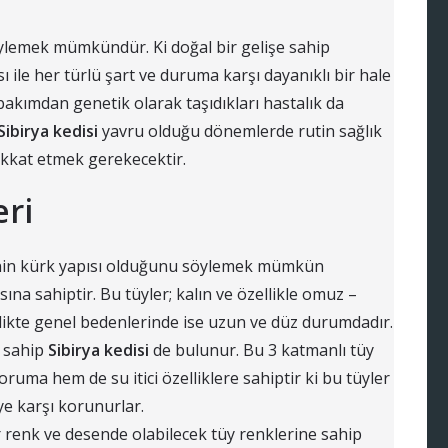
 söylemek mümkündür. Ki doğal bir gelişe sahip
 ile her türlü şart ve duruma karşı dayanıklı bir hale
kımdan genetik olarak taşıdıkları hastalık da
Sibirya kedisi
yavru olduğu dönemlerde rutin sağlık
dikkat etmek gerekecektir.
eri
liğinin kürk yapısı olduğunu söylemek mümkün
sına sahiptir. Bu tüyler; kalın ve özellikle omuz –
rlikte genel bedenlerinde ise uzun ve düz durumdadır.
a sahip
Sibirya kedisi
de bulunur. Bu 3 katmanlı tüy
uma hem de su itici özelliklere sahiptir ki bu tüyler
e karşı korunurlar.
Her renk ve desende olabilecek tüy renklerine sahip