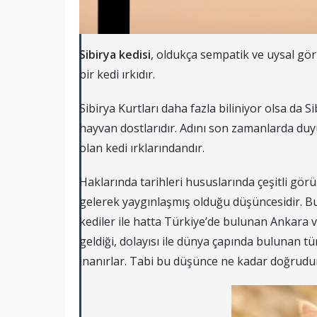
Sibirya kedisi
, oldukça sempatik ve uysal gö
bir kedi ırkıdır.
Sibirya Kurtları daha fazla biliniyor olsa da 
hayvan dostlarıdır. Adını son zamanlarda duy
olan kedi ırklarındandır.
Haklarında tarihleri hususlarında çeşitli gör
gelerek yaygınlaşmış olduğu düşüncesidir. B
kediler ile hatta Türkiye’de bulunan Ankara v
geldiği, dolayısı ile dünya çapında bulunan t
inanırlar. Tabi bu düşünce ne kadar doğrudur t