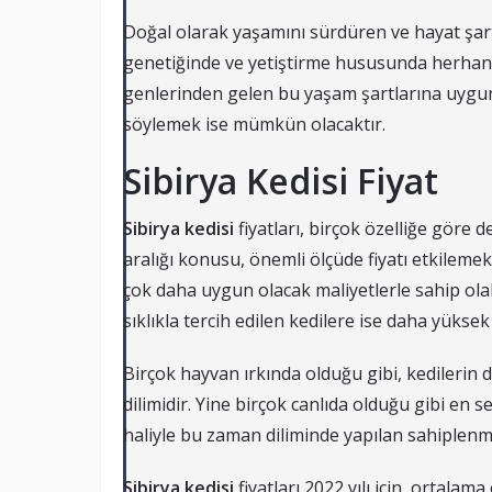
Doğal olarak yaşamını sürdüren ve hayat şa
genetiğinde ve yetiştirme hususunda herhang
genlerinden gelen bu yaşam şartlarına uygunlu
söylemek ise mümkün olacaktır.
Sibirya Kedisi Fiyat
Sibirya kedisi
fiyatları, birçok özelliğe göre 
aralığı konusu, önemli ölçüde fiyatı etkilemek
çok daha uygun olacak maliyetlerle sahip ola
sıklıkla tercih edilen kedilere ise daha yüks
Birçok hayvan ırkında olduğu gibi, kedilerin
dilimidir. Yine birçok canlıda olduğu gibi en s
haliyle bu zaman diliminde yapılan sahiplenm
Sibirya kedisi
fiyatları 2022 yılı için, ortalama