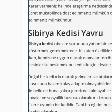
Karar vermeniz halinde araştırma neticesind
ücret mukabilinde dost edinmeniz mümkün ol
edinmeniz mümkündür.
Sibirya Kedisi Yavru
Sibirya kedisi
obezite sorununa yatkın bir ke
göstermek gerekmektedir. Ki zaten özellikle s
iken, kendisine uygun olacak mamalar tercih
besinler ile beslemek bu kedi ırkı için idealdir.
Doğal bir kedi ırkı olarak gelmeleri ve atalar
hususuna bazen kolay adapte olmayabilirler. 
ile belki de buna çokça gerek de kalmayabili
tuvalet ve sosyallik hususu olacaktır ki onun 
üzere uyumlu bir kedidir. Tabi bu eğitim hus
faydalı olacaktır.