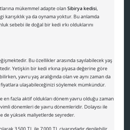
rtlarına mükemmel adapte olan
Sibirya kedisi
,
i karışıklık ya da oynama yoktur. Bu anlamda
k sebebi ile doğal bir kedi ırkı olduklarını
değişmektedir. Bu özellikler arasında sayılabilecek yaş
tedir. Yetişkin bir kedi ırkına piyasa değerine göre
bilirken, yavru yaş aralığında olan ve aynı zaman da
ek fiyatlara ulaşabileceğinizi söylemek mümkündür.
 de en fazla aktif oldukları dönem yavru olduğu zaman
evimli dönemleri de yavru dönemleridir. Dolayısı ile
e de yüksek maliyetlerde seyreder.
 olarak 3.500 TL ile 7.000 TL civarındadır denilebilir.