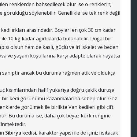
en renklerden bahsedilecek olur ise o renklerin;
e görüldüğü söylenebilir. Genellikle ise tek renk değil
 kedi ırkları arasındadır. Boyları en çok 30 cm kadar
 ile 10 kg kadar ağırlıklarda bulunabilir. Doğal bir
pısı olsun hem de kaslı, güçlü ve iri iskelet ve beden
ava ve yaşam koşullarına karşı adapte olarak hayatta
ra sahiptir ancak bu duruma rağmen atik ve oldukça
k uç kısımlarından hafif yukarıya doğru çekik duruşa
anık bir kedi görünümü kazanmalarına sebep olur. Göz
 renklerde görülmek ile birlikte Van kedileri gibi çift
unur. Bu duruma ise, daha çok beyaz kürk rengine
linmektedir.
lan
Sibirya kedisi
, karakter yapısı ile de içinizi ısıtacak