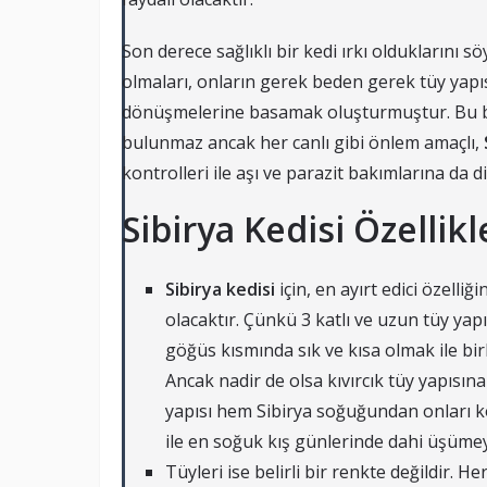
Son derece sağlıklı bir kedi ırkı olduklarını
olmaları, onların gerek beden gerek tüy yapısı
dönüşmelerine basamak oluşturmuştur. Bu ba
bulunmaz ancak her canlı gibi önlem amaçlı,
kontrolleri ile aşı ve parazit bakımlarına da 
Sibirya Kedisi Özellikl
Sibirya kedisi
için, en ayırt edici özel
olacaktır. Çünkü 3 katlı ve uzun tüy yapı
göğüs kısmında sık ve kısa olmak ile bi
Ancak nadir de olsa kıvırcık tüy yapısın
yapısı hem Sibirya soğuğundan onları kor
ile en soğuk kış günlerinde dahi üşümey
Tüyleri ise belirli bir renkte değildir. 