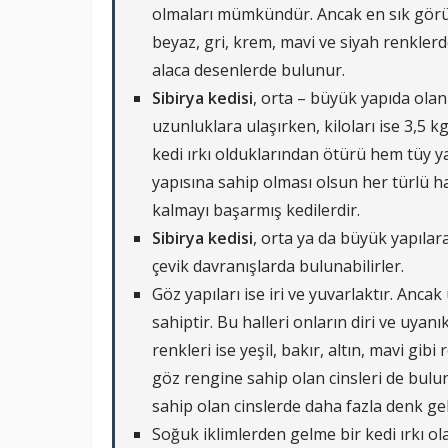
olmaları mümkündür. Ancak en sık görül
beyaz, gri, krem, mavi ve siyah renklerd
alaca desenlerde bulunur.
Sibirya kedisi
, orta – büyük yapıda olan
uzunluklara ulaşırken, kiloları ise 3,5 kg
kedi ırkı olduklarından ötürü hem tüy ya
yapısına sahip olması olsun her türlü h
kalmayı başarmış kedilerdir.
Sibirya kedisi
, orta ya da büyük yapıla
çevik davranışlarda bulunabilirler.
Göz yapıları ise iri ve yuvarlaktır. Anca
sahiptir. Bu halleri onların diri ve uy
renkleri ise yeşil, bakır, altın, mavi gibi
göz rengine sahip olan cinsleri de bul
sahip olan cinslerde daha fazla denk ge
Soğuk iklimlerden gelme bir kedi ırkı o