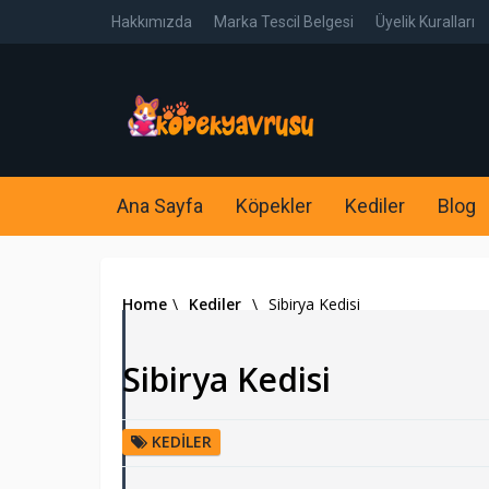
Hakkımızda
Marka Tescil Belgesi
Üyelik Kuralları
Ana Sayfa
Köpekler
Kediler
Blog
Home
\
Kediler
\
Sibirya Kedisi
Sibirya Kedisi
KEDILER