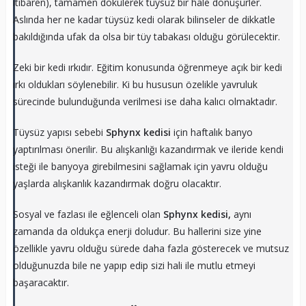
itibaren), tamamen dökülerek tüysüz bir hale dönüşürler.
Aslında her ne kadar tüysüz kedi olarak bilinseler de dikkatle
bakıldığında ufak da olsa bir tüy tabakası olduğu görülecektir.
Zeki bir kedi ırkıdır. Eğitim konusunda öğrenmeye açık bir kedi
ırkı oldukları söylenebilir. Ki bu hususun özelikle yavruluk
sürecinde bulunduğunda verilmesi ise daha kalıcı olmaktadır.
Tüysüz yapısı sebebi
Sphynx kedisi
için haftalık banyo
yaptırılması önerilir. Bu alışkanlığı kazandırmak ve ileride kendi
isteği ile banyoya girebilmesini sağlamak için yavru olduğu
yaşlarda alışkanlık kazandırmak doğru olacaktır.
Sosyal ve fazlası ile eğlenceli olan
Sphynx kedisi,
aynı
zamanda da oldukça enerji doludur. Bu hallerini size yine
özellikle yavru olduğu sürede daha fazla gösterecek ve mutsuz
olduğunuzda bile ne yapıp edip sizi hali ile mutlu etmeyi
başaracaktır.