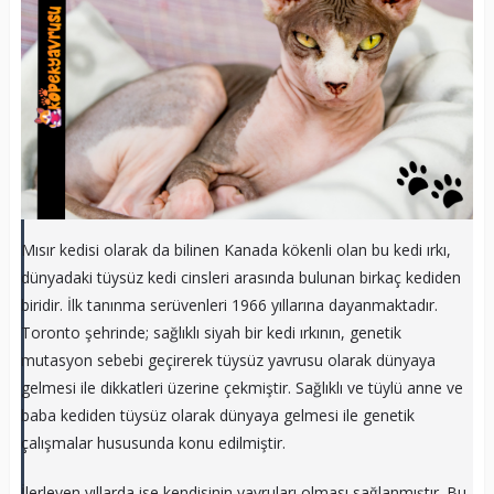
Mısır kedisi olarak da bilinen Kanada kökenli olan bu kedi ırkı,
dünyadaki tüysüz kedi cinsleri arasında bulunan birkaç kediden
biridir. İlk tanınma serüvenleri 1966 yıllarına dayanmaktadır.
Toronto şehrinde; sağlıklı siyah bir kedi ırkının, genetik
mutasyon sebebi geçirerek tüysüz yavrusu olarak dünyaya
gelmesi ile dikkatleri üzerine çekmiştir. Sağlıklı ve tüylü anne ve
baba kediden tüysüz olarak dünyaya gelmesi ile genetik
çalışmalar hususunda konu edilmiştir.
İlerleyen yıllarda ise kendisinin yavruları olması sağlanmıştır. Bu