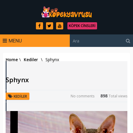
KÖPEK CINSLERI
MENU
Home
\
Kediler
\
Sphynx
Sphynx
898
No comments
Total views
KEDILER