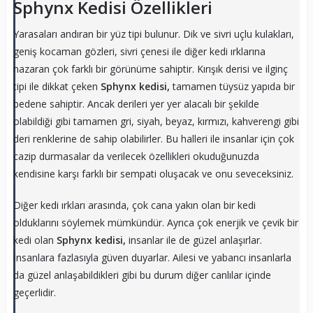
Sphynx Kedisi Özellikleri
Yarasaları andıran bir yüz tipi bulunur. Dik ve sivri uçlu kulakları,
geniş kocaman gözleri, sivri çenesi ile diğer kedi ırklarına
nazaran çok farklı bir görünüme sahiptir. Kırışık derisi ve ilginç
tipi ile dikkat çeken
Sphynx kedisi,
tamamen tüysüz yapıda bir
bedene sahiptir. Ancak derileri yer yer alacalı bir şekilde
olabildiği gibi tamamen gri, siyah, beyaz, kırmızı, kahverengi gibi
deri renklerine de sahip olabilirler. Bu halleri ile insanlar için çok
cazip durmasalar da verilecek özellikleri okuduğunuzda
kendisine karşı farklı bir sempati oluşacak ve onu seveceksiniz.
Diğer kedi ırkları arasında, çok cana yakın olan bir kedi
olduklarını söylemek mümkündür. Ayrıca çok enerjik ve çevik bir
kedi olan
Sphynx kedisi,
insanlar ile de güzel anlaşırlar.
İnsanlara fazlasıyla güven duyarlar. Ailesi ve yabancı insanlarla
da güzel anlaşabildikleri gibi bu durum diğer canlılar içinde
geçerlidir.