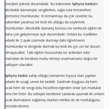
Enerjileri yüksek durumdadır. Bu bakımdan
Sphynx kedisi
ni
akrobatik davranışlar sergilerken, sağa sola tırmanırken
görmeniz mümkündür. Ki tırmanmayı da çok severler bu
bakımdan yaramaz bir kedi ırkı olduğu da söylemek
mümkündür. Akrobatik davranış konusu ise verilecek eğitim ile
daha çok geliştirmeye açık durumdadır. Onlara bu özellikleri
sebebi ile 2 ayak üzerinde durmayı dahi öğretmeniz
mümkündür ki dengede durmak bu kedi ırkı için zor bir durum
olmayacaktır. Tabi eğitim hususunda ise ardından ödül
mamaları ile kendisini mutlu etmeyi unutmamanız doğru bir
yaklaşım olacaktır.
Sphynx kedisi
sahip olduğu tamamen tüysüz olan yapıları
sebebi ile sıcağı seven bir kedidir. Sarılmak duygusu da hem
sıcak hem de sevgi dolu hissettireceğinden onlar için mutluluk
verici bir histir. Bu sebeple kendisine sarılarak uyumak ile onların
sıcak durmalarını sağlamış olurken mırıltısı ile de mutluluğunu
hissedeceksiniz.