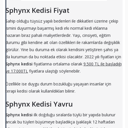
Sphynx Kedisi Fiyat
Sahip olduğu tüysüz yapılı bedenleri ile dikkatleri üzerine çekip
ismini duyurmayı başarmış kedi ırkı normal kedi ırklarına
nazaran biraz pahalı maliyetlerdedir. Yaşı, cinsiyeti, eğitim
durumu gibi kendine ait olan özellikleri ile rakamlarda değişiklik
görülür. Yine bu duruma ek olarak kendisini yetiştiren şahıs ya
da kurumun da bu noktada etkisi olacaktır. 2022 yılı fiyatları için
Sphynx kedisi
fiyatlarına ortalama olarak
9.500 TL ile başladığı
ve 17.000TL
fiyatlara ulaştığı söylenebilir.
Özellikle ise duygu durum bozukluğu yaşayan insanlar için
terapi kedisi olarak kullanıldıkları bilinir.
Sphynx Kedisi Yavru
Sphynx kedisi
ilk doğduğu sıralarda tüylü bir yapıda bulunur
ancak bu tüyleri büyümeye başladıkça (yaklaşık 12 haftadan