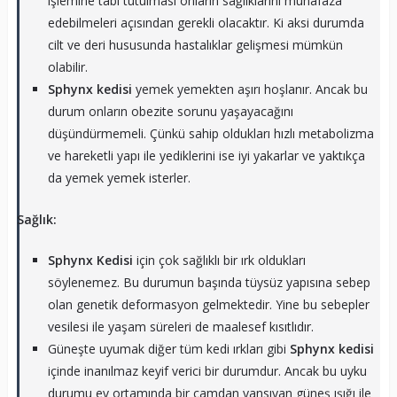
işlemine tabi tutulması onların sağlıklarını muhafaza
edebilmeleri açısından gerekli olacaktır. Ki aksi durumda
cilt ve deri hususunda hastalıklar gelişmesi mümkün
olabilir.
Sphynx kedisi
yemek yemekten aşırı hoşlanır. Ancak bu
durum onların obezite sorunu yaşayacağını
düşündürmemeli. Çünkü sahip oldukları hızlı metabolizma
ve hareketli yapı ile yediklerini ise iyi yakarlar ve yaktıkça
da yemek yemek isterler.
Sağlık:
Sphynx Kedisi
için çok sağlıklı bir ırk oldukları
söylenemez. Bu durumun başında tüysüz yapısına sebep
olan genetik deformasyon gelmektedir. Yine bu sebepler
vesilesi ile yaşam süreleri de maalesef kısıtlıdır.
Güneşte uyumak diğer tüm kedi ırkları gibi
Sphynx kedisi
içinde inanılmaz keyif verici bir durumdur. Ancak bu uyku
durumu ev ortamında bir camdan yansıyan güneş ışığı ile