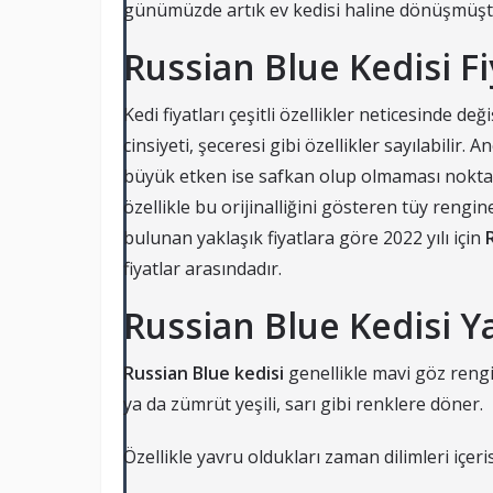
günümüzde artık ev kedisi haline dönüşmüşt
Russian Blue Kedisi Fi
Kedi fiyatları çeşitli özellikler neticesinde de
cinsiyeti, şeceresi gibi özellikler sayılabilir. A
büyük etken ise safkan olup olmaması noktasıd
özellikle bu orijinalliğini gösteren tüy rengin
bulunan yaklaşık fiyatlara göre 2022 yılı için
fiyatlar arasındadır.
Russian Blue Kedisi Y
Russian Blue kedisi
genellikle mavi göz rengi
ya da zümrüt yeşili, sarı gibi renklere döner.
Özellikle yavru oldukları zaman dilimleri içer