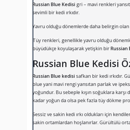
Russian Blue Kedisi
gri – mavi renkleri yansı
sevimli bir kedi ırkıdır.
Yavru olduğu dönemlerde daha belirgin olan el
Tüy renkleri, genellikle yavru olduğu döneml
büyüdükçe koyulaşarak yetişkin bir
Russian 
Russian Blue Kedisi Öz
Russian Blue kedisi
safkan bir kedi ırkıdır. G
blue yani mavi rengi yansıtan parlak ve ipeksi
yoğundur. Bu sebeple kışın soğuklara karşı dir
kadar yoğun da olsa pek fazla tüy dökme pr
Sessiz ve sakin kedi ırkı oldukları için kendil
sakin ortamlardan hoşlanırlar. Gürültülü orta