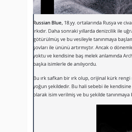
Russian Blue,
18.yy. ortalarında Rusya ve civ
ırkıdır. Daha sonraki yıllarda denizcilik ile uğ
götürülmüş ve bu vesileyle tanınmaya başlamış
şovları ile ününü artırmıştır. Ancak o dönemle
yoktu ve kendisine baş melek anlamında Arch
başka isimlerle de anılıyordu.
Bu ırk safkan bir ırk olup, orijinal kürk reng
yoğun şekildedir. Bu hali sebebi ile kendisine
olarak isim verilmiş ve bu şekilde tanınmaya 