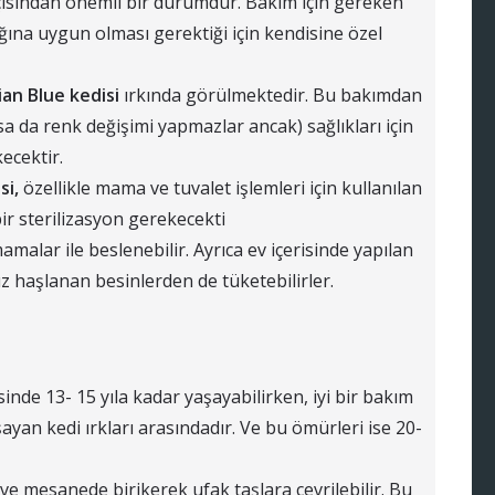
ısından önemli bir durumdur. Bakım için gereken
ına uygun olması gerektiği için kendisine özel
ian Blue kedisi
ırkında görülmektedir. Bu bakımdan
sa da renk değişimi yapmazlar ancak) sağlıkları için
ecektir.
si,
özellikle mama ve tuvalet işlemleri için kullanılan
ir sterilizasyon gerekecekti
alar ile beslenebilir. Ayrıca ev içerisinde yapılan
ız haşlanan besinlerden de tüketebilirler.
sinde 13- 15 yıla kadar yaşayabilirken, iyi bir bakım
yan kedi ırkları arasındadır. Ve bu ömürleri ise 20-
ve mesanede birikerek ufak taşlara çevrilebilir. Bu