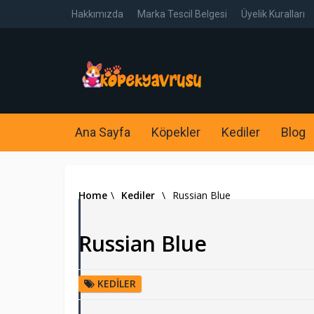
Hakkımızda
Marka Tescil Belgesi
Üyelik Kuralları
Ana Sayfa
Köpekler
Kediler
Blog
Home
\
Kediler
\
Russian Blue
Russian Blue
KEDILER