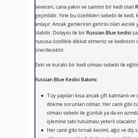
Sevecen, cana yakın ve samimi bir kedi olan
R
geçimlidir. Yine bu özellikleri sebebi ile kedi,
anlaşır. Ancak genlerinin getirisi olan avcılık
olabilir. Dolayısı ile bir
Russian Blue kedisi
sa
hususa özellikle dikkat etmeniz ve kedinizi
önerilecektir.
Zeki ve kuralcı bir kedi olması sebebi ile eği
Russian Blue Kedisi Bakımı:
Tüy yapıları kısa ancak çift katmanlı v
dökme sorunları olmaz. Her canlı gibi t
olması sebebi ile günlük ya da en azında
işlemine tabi tutulması yeterli olacaktır.
Her canlı gibi tırnak kesimi, ağız ve diş s