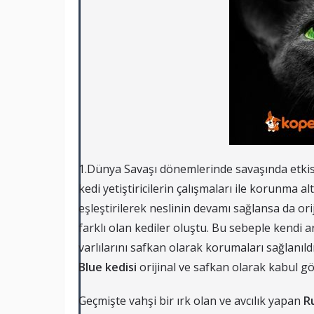
1.Dünya Savaşı dönemlerinde savaşında etkis
kedi yetiştiricilerin çalışmaları ile korunma alt
eşleştirilerek neslinin devamı sağlansa da ori
farklı olan kediler oluştu. Bu sebeple kend
varlılarını safkan olarak korumaları sağlanı
Blue kedisi
orijinal ve safkan olarak kabul g
Geçmişte vahşi bir ırk olan ve avcılık yapan
R