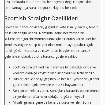
uzak noktada durur ama bu bir seçenek değil ise çocukları
tırmalamaya çalışarak hoşnutsuzluğunu belli eder.
Scottish Straight Özellikleri
Gövde ve pençeler kısadır, güçlüdür; kafa kısa, yuvarlak, boyun
da kulaklar gibi kısadır. Namluda, sanki her zaman bir
gülümseme görebiliyormuşsunuz gibi bir duruş vardır. Her biri
kendi estetiğine sahip birçok olası renk ortaya çıkabilir. Çok
renkli gözleri (turuncu ve mavi) olan bireyler vardır, ancak
geleneksel olarak bu cins turuncu gözlere sahiptir.
Scottish Straight kedinin inanılmaz bir çekiciliği vardır ve
kedilere oldukça kayıtsız olan insanları bile fethedebilir.
Bunlar, aile içinde iyi geçinen ve her bir üyesine sevgilerini
gösterebilen çok sevecen ve nazik hayvanlardır.
Belirgin bir zekası vardır, sonuçlar çıkarabilir, bazen tenha
bir yerden etrafta neler olduğunu gözlemleyebilir.
Misafir gelince genelde kenarda durur ve izler. Sonra