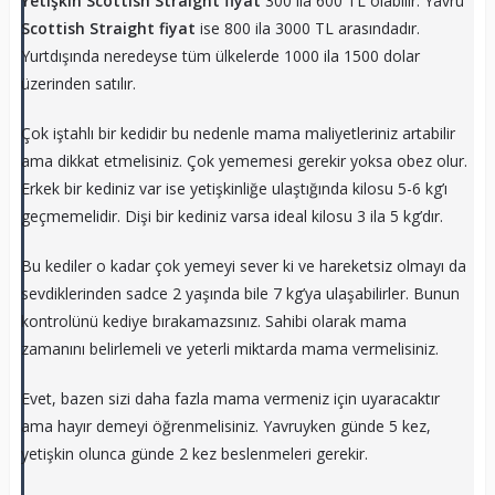
Yetişkin Scottish Straight
fiyat
300 ila 600 TL olabilir. Yavru
Scottish Straight
fiyat
ise 800 ila 3000 TL arasındadır.
Yurtdışında neredeyse tüm ülkelerde 1000 ila 1500 dolar
üzerinden satılır.
Çok iştahlı bir kedidir bu nedenle mama maliyetleriniz artabilir
ama dikkat etmelisiniz. Çok yememesi gerekir yoksa obez olur.
Erkek bir kediniz var ise yetişkinliğe ulaştığında kilosu 5-6 kg’ı
geçmemelidir. Dişi bir kediniz varsa ideal kilosu 3 ila 5 kg’dır.
Bu kediler o kadar çok yemeyi sever ki ve hareketsiz olmayı da
sevdiklerinden sadce 2 yaşında bile 7 kg’ya ulaşabilirler. Bunun
kontrolünü kediye bırakamazsınız. Sahibi olarak mama
zamanını belirlemeli ve yeterli miktarda mama vermelisiniz.
Evet, bazen sizi daha fazla mama vermeniz için uyaracaktır
ama hayır demeyi öğrenmelisiniz. Yavruyken günde 5 kez,
yetişkin olunca günde 2 kez beslenmeleri gerekir.