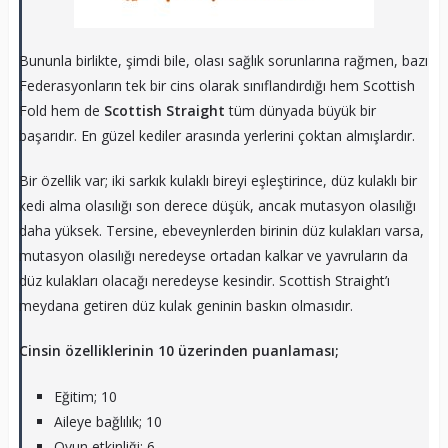
Bununla birlikte, şimdi bile, olası sağlık sorunlarına rağmen, bazı
Federasyonların tek bir cins olarak sınıflandırdığı hem Scottish
Fold hem de
Scottish Straight
tüm dünyada büyük bir
başarıdır. En güzel kediler arasında yerlerini çoktan almışlardır.
Bir özellik var; iki sarkık kulaklı bireyi eşleştirince, düz kulaklı bir
kedi alma olasılığı son derece düşük, ancak mutasyon olasılığı
daha yüksek. Tersine, ebeveynlerden birinin düz kulakları varsa,
mutasyon olasılığı neredeyse ortadan kalkar ve yavruların da
düz kulakları olacağı neredeyse kesindir. Scottish Straight’ı
meydana getiren düz kulak geninin baskın olmasıdır.
Cinsin özelliklerinin 10 üzerinden puanlaması;
Eğitim; 10
Aileye bağlılık; 10
Oyun etkinliği; 6