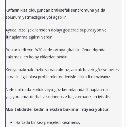
Kafanın kısa olduğundan brakisefali sendromuna ya da
solunum yetmezliğine yol açabilir.
Ayrıca, özel şekillerinden dolayı gözlerde süpürasyon ve
iltihaplanma eğilimi vardır.
Bunlar kedilerin %20sinde ortaya çıkabilir. Onun dışında
bakılması en kolay ırklardan biridir.
Kediye bakmak fazla zaman almaz, ancak bazen göz ve nefes
alma ile ilgili olası problemler nedeniyle dikkatli olmalısınız.
Nefes almada zorluk veya göz kenarlarında iltihaplanma
yaşıyorsanız, derhal veterinerinize başvurmanız en iyisidir.
Aksi takdirde, kedinin ekstra bakıma ihtiyacı yoktur;
Haftada bir kez pençeleri kesmeniz,