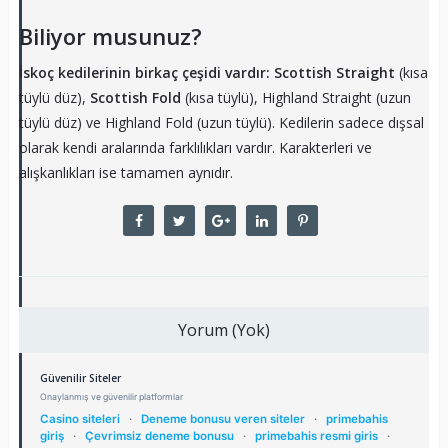
Biliyor musunuz?
İskoç kedilerinin birkaç çeşidi vardır:
Scottish Straight
(kısa
tüylü düz),
Scottish Fold
(kısa tüylü), Highland Straight (uzun
tüylü düz) ve Highland Fold (uzun tüylü). Kedilerin sadece dışsal
olarak kendi aralarında farklılıkları vardır. Karakterleri ve
alışkanlıkları ise tamamen aynıdır.
Yorum (Yok)
Güvenilir Siteler
Onaylanmış ve güvenilir platformlar
Casino siteleri
·
Deneme bonusu veren siteler
·
primebahis
giriş
·
Çevrimsiz deneme bonusu
·
primebahis resmi giris
·