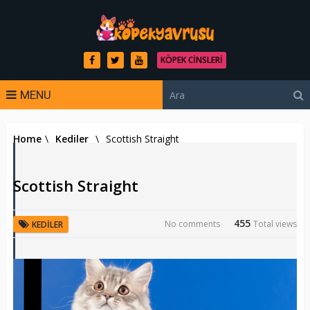
KÖPEK CINSLERI
MENU
Home
\
Kediler
\
Scottish Straight
Scottish Straight
455
No comments
Total views
KEDILER