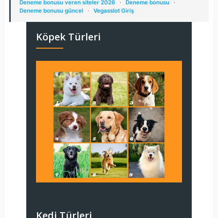
Deneme bonusu veren siteler 2026
·
Deneme bonusu
·
Deneme bonusu güncel
·
Vegasslot Giriş
Köpek Türleri
Kedi Türleri