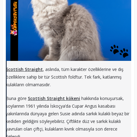
Scottish Straight
, aslında, tüm karakter özelliklerine ve dış
özelliklere sahip bir tür Scottish fold’tur. Tek fark, katlanmış
kulakların olmamasıdır.
Buna göre
Scottish Straight kökeni
hakkında konuşursak,
soylarının 1961 yılında İskoçya’da Cupar Angus kasabası
yakınlarında dünyaya gelen Susie adında sarkık kulaklı beyaz bir
kediden geldiğini söyleyebiliriz. Çiftlikte düz ve sarkık kulaklı
yavruları olan çiftçi, kulakların kıvrık olmasıyla son derece
ilgilendi.