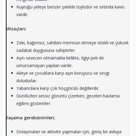
Kuyruğu yeleye benzer şekilde tüylüdür ve sırtında kavis
vardır.
Mizaçları;
Zeki, bağımsız, sahibini memnun etmeye istekli ve yüksek
sadakat duygusuna sahiptirler.
Aşırı sevecen olmamakla birlikte, ilgiyi pek de
umursamayan yapıları vardır.
Aileye ve çocuklara karşı aşırı koruyucu ve sevgi
doludurlar.
Yabancılara karşı çok hoşgörülü değillerdir.
Gündüzleri sessiz görüntü çizerken, geceleri havlama
eğilimi gösterirler.
Yaşama gereksinimleri;
Dolaşmaları ve aktivite yapmaları için, geniş bir avluya