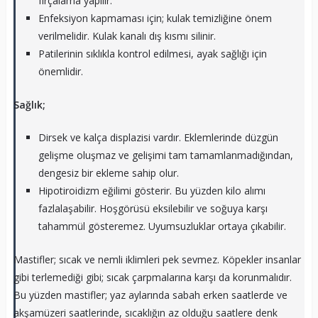
fırçalama yapılır.
Enfeksiyon kapmaması için; kulak temizliğine önem
verilmelidir. Kulak kanalı dış kısmı silinir.
Patilerinin sıklıkla kontrol edilmesi, ayak sağlığı için
önemlidir.
Sağlık;
Dirsek ve kalça displazisi vardır. Eklemlerinde düzgün
gelişme oluşmaz ve gelişimi tam tamamlanmadığından,
dengesiz bir ekleme sahip olur.
Hipotiroidizm eğilimi gösterir. Bu yüzden kilo alımı
fazlalaşabilir. Hoşgörüsü eksilebilir ve soğuya karşı
tahammül gösteremez. Uyumsuzluklar ortaya çıkabilir.
Mastifler; sıcak ve nemli iklimleri pek sevmez. Köpekler insanlar
gibi terlemediği gibi; sıcak çarpmalarına karşı da korunmalıdır.
Bu yüzden mastifler; yaz aylarında sabah erken saatlerde ve
akşamüzeri saatlerinde, sıcaklığın az olduğu saatlere denk