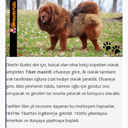
Tibet’in Budist dini için, kutsal olan nihai bekçi köpekleri olarak
yetiştirilen
Tibet mastifi
; efsaneye göre, ilk olarak tanrıların
kralı tarafından oğluna özel hediye olarak yaratıldı. Efsaneye
göre; iblisi yenmenin ödülü, tanrının oğlu için gündüz onu
koruyacak ve geceleri ise onunla yatacak ve koruyucu olacaktı.
Tarihleri 5bin yıl öncesine dayanan bu muhteşem hayvanlar,
1847’de Tibet’ten İngiltere’ye getirildi. 1900’lü yıllardaysa
Amerikan ve dünyaya yayılmaya başladı.