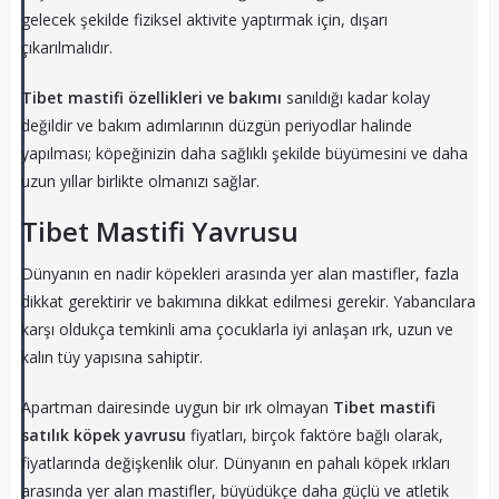
gelecek şekilde fiziksel aktivite yaptırmak için, dışarı
çıkarılmalıdır.
Tibet mastifi özellikleri ve bakımı
sanıldığı kadar kolay
değildir ve bakım adımlarının düzgün periyodlar halinde
yapılması; köpeğinizin daha sağlıklı şekilde büyümesini ve daha
uzun yıllar birlikte olmanızı sağlar.
Tibet Mastifi Yavrusu
Dünyanın en nadir köpekleri arasında yer alan mastifler, fazla
dikkat gerektirir ve bakımına dikkat edilmesi gerekir. Yabancılara
karşı oldukça temkinli ama çocuklarla iyi anlaşan ırk, uzun ve
kalın tüy yapısına sahiptir.
Apartman dairesinde uygun bir ırk olmayan
Tibet mastifi
satılık köpek yavrusu
fiyatları, birçok faktöre bağlı olarak,
fiyatlarında değişkenlik olur. Dünyanın en pahalı köpek ırkları
arasında yer alan mastifler, büyüdükçe daha güçlü ve atletik