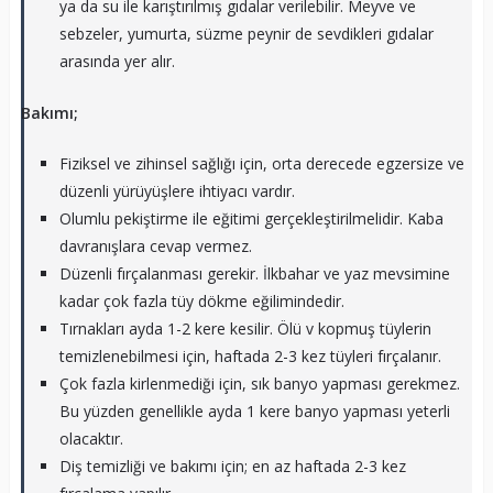
ya da su ile karıştırılmış gıdalar verilebilir. Meyve ve
sebzeler, yumurta, süzme peynir de sevdikleri gıdalar
arasında yer alır.
Bakımı;
Fiziksel ve zihinsel sağlığı için, orta derecede egzersize ve
düzenli yürüyüşlere ihtiyacı vardır.
Olumlu pekiştirme ile eğitimi gerçekleştirilmelidir. Kaba
davranışlara cevap vermez.
Düzenli fırçalanması gerekir. İlkbahar ve yaz mevsimine
kadar çok fazla tüy dökme eğilimindedir.
Tırnakları ayda 1-2 kere kesilir. Ölü v kopmuş tüylerin
temizlenebilmesi için, haftada 2-3 kez tüyleri fırçalanır.
Çok fazla kirlenmediği için, sık banyo yapması gerekmez.
Bu yüzden genellikle ayda 1 kere banyo yapması yeterli
olacaktır.
Diş temizliği ve bakımı için; en az haftada 2-3 kez