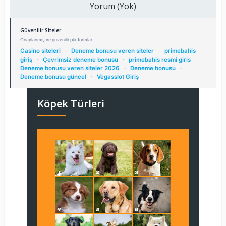
Yorum (Yok)
Güvenilir Siteler
Onaylanmış ve güvenilir platformlar
Casino siteleri
·
Deneme bonusu veren siteler
·
primebahis
giriş
·
Çevrimsiz deneme bonusu
·
primebahis resmi giris
·
Deneme bonusu veren siteler 2026
·
Deneme bonusu
·
Deneme bonusu güncel
·
Vegasslot Giriş
Köpek Türleri