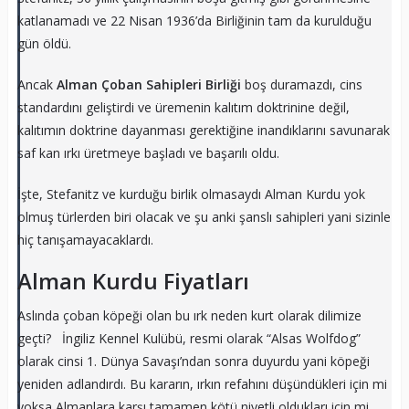
katlanamadı ve 22 Nisan 1936’da Birliğinin tam da kurulduğu
gün öldü.
Ancak
Alman Çoban Sahipleri Birliği
boş duramazdı, cins
standardını geliştirdi ve üremenin kalıtım doktrinine değil,
kalıtımın doktrine dayanması gerektiğine inandıklarını savunarak
saf kan ırkı üretmeye başladı ve başarılı oldu.
İşte, Stefanitz ve kurduğu birlik olmasaydı Alman Kurdu yok
olmuş türlerden biri olacak ve şu anki şanslı sahipleri yani sizinle
hiç tanışamayacaklardı.
Alman Kurdu Fiyatları
Aslında çoban köpeği olan bu ırk neden kurt olarak dilimize
geçti? İngiliz Kennel Kulübü, resmi olarak “Alsas Wolfdog”
olarak cinsi 1. Dünya Savaşı’ndan sonra duyurdu yani köpeği
yeniden adlandırdı. Bu kararın, ırkın refahını düşündükleri için mi
yoksa Almanlara karşı tamamen kötü niyetli oldukları için mi