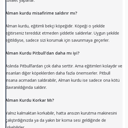
tuvalet yaparlar.
Alman kurdu misafirime saldırır mı?
Alman kurdu, eğitimli bekçi köpeğidir. Köpeği o şekilde
eğitirseniz tereddüt etmeden şiddetle saldırırlar. Uygun şekilde
eğitildiyse, sadece sizi korumak için savunmaya geçerler.
Alman Kurdu Pitbull’dan daha mı iyi?
Aslında Pitbull’lardan çok daha serttir. Ama eğitimleri kolaydır ve
insanları diğer köpeklerden daha fazla önemserler. Pitbull
insana acımadan saldırabilir, Alman kurdu ise sadece ona kötü
davranıldığında saldırır.
Alman Kurdu Korkar Mı?
Yalnız kalmaktan korkabilir, hatta ansızın kurutma makinesini
çalıştırdığınızda ya da yakın bir korna sesi geldiğinde de
ürkebilirler.