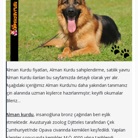
Alman Kurdu fiyatları, Alman Kurdu sahiplendirme, satılık yavru
Alman Kurdu ilanları bu sayfamızda detaylı olarak yer alır.
Aşağıdaki içeriğimiz Alman Kurdu’nu daha yakından tanımanız
için alanında uzman kişilerce hazırlanmıştır; keyifli okumalar
dileriz…
Alman kurdu
, insanoğluna bronz çağından beri eşlik
etmektedir. Avusturyalı zoolog Djitteles tarafından Çek
Cumhuriyeti’nde Opava civarında kemikleri keşfedildi. Yapılan
işlemler sonucunda kemikler M.Ö 4000 yılına tarihlendi.