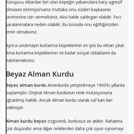
Koruyucu ırklardan biri olan köpeğin yabancılara karşı agresif
olmasını istemiyorsanız mutlaka onu sizden başkasının
sevmesine izin vermelisiniz. Aksi halde saldırgan olabilir. Feci
yaralanmalara neden olabilir. Bu konuda onu eğittiğinizden
emin olmalısınız.
Ayrıca unutmayın kurtarma köpeklerinin en iyisi bu ırktan çıkar.
Ama kurtarma köpeklerinin ne kadar sosyal olduklarını da
hatırlamalısınız.
Beyaz Alman Kurdu
Beyaz alman kurdu
Amerika’da yetiştirilmeye 1900’lü yıllarda
başlamıştır. Orijinal Alman kurdunun renk mutasyonuna
uğratılmış halidir. Ancak Alman kurdu olarak saf kan ilan
edilmiştir.
Alman kurdu beyaz
özgüvenli, korkusuz ve atiktir. Rahatına
çok düşündür ama diğer renklerden daha çok oyun oynamayı