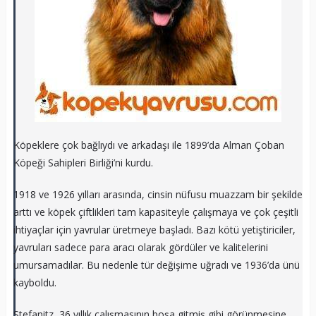
Köpeklere çok bağlıydı ve arkadaşı ile 1899’da Alman Çoban
Köpeği Sahipleri Birliği’ni kurdu.
1918 ve 1926 yılları arasında, cinsin nüfusu muazzam bir şekilde
arttı ve köpek çiftlikleri tam kapasiteyle çalışmaya ve çok çeşitli
ihtiyaçlar için yavrular üretmeye başladı. Bazı kötü yetiştiriciler,
yavruları sadece para aracı olarak gördüler ve kalitelerini
umursamadılar. Bu nedenle tür değişime uğradı ve 1936’da ünü
kayboldu.
Stefanitz, 36 yıllık çalışmasının boşa gitmiş gibi görünmesine