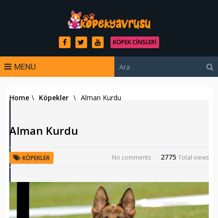
KÖPEK CINSLERI
MENU
Home
\
Köpekler
\
Alman Kurdu
Alman Kurdu
2775
No comments
Total views
KÖPEKLER