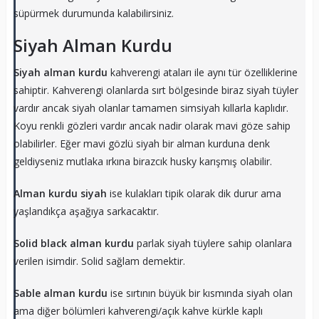
süpürmek durumunda kalabilirsiniz.
Siyah Alman Kurdu
Siyah alman kurdu
kahverengi ataları ile aynı tür özelliklerine
sahiptir. Kahverengi olanlarda sırt bölgesinde biraz siyah tüyler
vardır ancak siyah olanlar tamamen simsiyah kıllarla kaplıdır.
Koyu renkli gözleri vardır ancak nadir olarak mavi göze sahip
olabilirler. Eğer mavi gözlü siyah bir alman kurduna denk
geldiyseniz mutlaka ırkına birazcık husky karışmış olabilir.
Alman kurdu siyah
ise kulakları tipik olarak dik durur ama
yaşlandıkça aşağıya sarkacaktır.
Solid black alman kurdu
parlak siyah tüylere sahip olanlara
verilen isimdir. Solid sağlam demektir.
Sable alman kurdu
ise sırtının büyük bir kısmında siyah olan
ama diğer bölümleri kahverengi/açık kahve kürkle kaplı