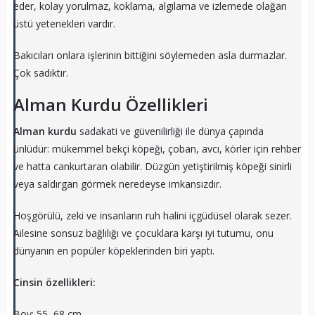
eder, kolay yorulmaz, koklama, algılama ve izlemede olağan
üstü yetenekleri vardır.
Bakıcıları onlara işlerinin bittiğini söylemeden asla durmazlar.
Çok sadıktır.
Alman Kurdu Özellikleri
Alman kurdu
sadakati ve güvenilirliği ile dünya çapında
ünlüdür: mükemmel bekçi köpeği, çoban, avcı, körler için rehber
ve hatta cankurtaran olabilir. Düzgün yetiştirilmiş köpeği sinirli
veya saldırgan görmek neredeyse imkansızdır.
Hoşgörülü, zeki ve insanların ruh halini içgüdüsel olarak sezer.
Ailesine sonsuz bağlılığı ve çocuklara karşı iyi tutumu, onu
dünyanın en popüler köpeklerinden biri yaptı.
Cinsin özellikleri:
Boy: 55–68 cm