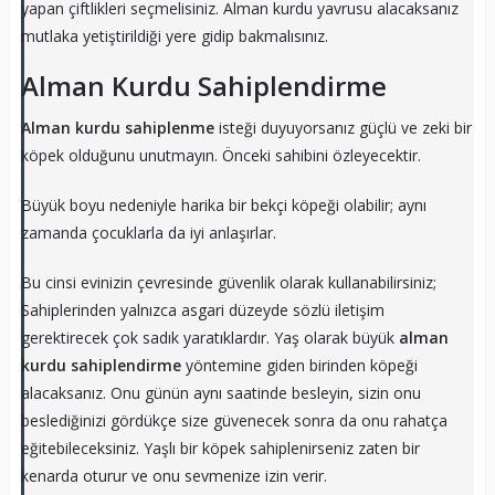
yapan çiftlikleri seçmelisiniz. Alman kurdu yavrusu alacaksanız
mutlaka yetiştirildiği yere gidip bakmalısınız.
Alman Kurdu Sahiplendirme
Alman kurdu sahiplenme
isteği duyuyorsanız güçlü ve zeki bir
köpek olduğunu unutmayın. Önceki sahibini özleyecektir.
Büyük boyu nedeniyle harika bir bekçi köpeği olabilir; aynı
zamanda çocuklarla da iyi anlaşırlar.
Bu cinsi evinizin çevresinde güvenlik olarak kullanabilirsiniz;
Sahiplerinden yalnızca asgari düzeyde sözlü iletişim
gerektirecek çok sadık yaratıklardır. Yaş olarak büyük
alman
kurdu sahiplendirme
yöntemine giden birinden köpeği
alacaksanız. Onu günün aynı saatinde besleyin, sizin onu
beslediğinizi gördükçe size güvenecek sonra da onu rahatça
eğitebileceksiniz. Yaşlı bir köpek sahiplenirseniz zaten bir
kenarda oturur ve onu sevmenize izin verir.