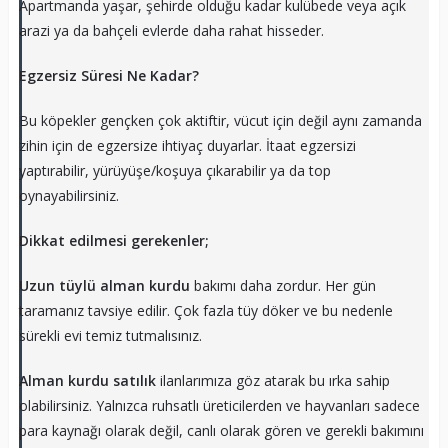
Apartmanda yaşar, şehirde olduğu kadar kulübede veya açık
arazi ya da bahçeli evlerde daha rahat hisseder.
Egzersiz Süresi Ne Kadar?
Bu köpekler gençken çok aktiftir, vücut için değil aynı zamanda
zihin için de egzersize ihtiyaç duyarlar. İtaat egzersizi
yaptırabilir, yürüyüşe/koşuya çıkarabilir ya da top
oynayabilirsiniz.
Dikkat edilmesi gerekenler;
Uzun tüylü alman kurdu
bakımı daha zordur. Her gün
taramanız tavsiye edilir. Çok fazla tüy döker ve bu nedenle
sürekli evi temiz tutmalısınız.
Alman kurdu satılık
ilanlarımıza göz atarak bu ırka sahip
olabilirsiniz. Yalnızca ruhsatlı üreticilerden ve hayvanları sadece
para kaynağı olarak değil, canlı olarak gören ve gerekli bakımını