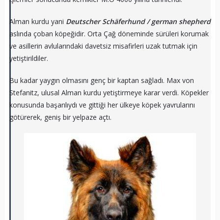
Alman kurdu yani
Deutscher Schäferhund / german shepherd
aslında çoban köpeğidir. Orta Çağ döneminde sürüleri korumak
ve asillerin avlularındaki davetsiz misafirleri uzak tutmak için
yetiştirildiler.
Bu kadar yaygın olmasını genç bir kaptan sağladı. Max von
Stefanitz, ulusal Alman kurdu yetiştirmeye karar verdi. Köpekler
konusunda başarılıydı ve gittiği her ülkeye köpek yavrularını
götürerek, geniş bir yelpaze açtı.