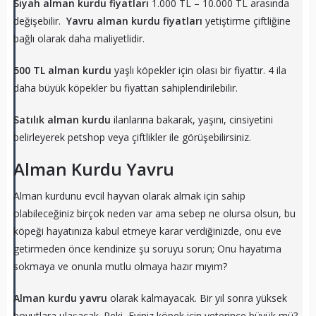
Siyah alman kurdu fiyatları
1.000 TL – 10.000 TL arasında
değişebilir.
Yavru alman kurdu fiyatları
yetiştirme çiftliğine
bağlı olarak daha maliyetlidir.
500 TL alman kurdu
yaşlı köpekler için olası bir fiyattır. 4 ila
daha büyük köpekler bu fiyattan sahiplendirilebilir.
Satılık alman kurdu
ilanlarına bakarak, yaşını, cinsiyetini
belirleyerek petshop veya çiftlikler ile görüşebilirsiniz.
Alman Kurdu Yavru
Alman kurdunu evcil hayvan olarak almak için sahip
olabileceğiniz birçok neden var ama sebep ne olursa olsun, bu
köpeği hayatınıza kabul etmeye karar verdiğinizde, onu eve
getirmeden önce kendinize şu soruyu sorun; Onu hayatıma
sokmaya ve onunla mutlu olmaya hazır mıyım?
Alman kurdu yavru
olarak kalmayacak. Bir yıl sonra yüksek
boyutlara ulaşacak. Peki, Eviniz köpek için yeterince büyük mü?