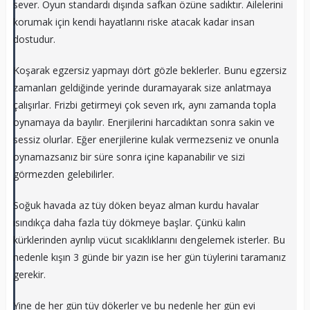
sever. Oyun standardı dışında safkan özüne sadıktır. Ailelerini
korumak için kendi hayatlarını riske atacak kadar insan
dostudur.
Koşarak egzersiz yapmayı dört gözle beklerler. Bunu egzersiz
zamanları geldiğinde yerinde duramayarak size anlatmaya
çalışırlar. Frizbi getirmeyi çok seven ırk, aynı zamanda topla
oynamaya da bayılır. Enerjilerini harcadıktan sonra sakin ve
sessiz olurlar. Eğer enerjilerine kulak vermezseniz ve onunla
oynamazsanız bir süre sonra içine kapanabilir ve sizi
görmezden gelebilirler.
Soğuk havada az tüy döken beyaz alman kurdu havalar
ısındıkça daha fazla tüy dökmeye başlar. Çünkü kalın
kürklerinden ayrılıp vücut sıcaklıklarını dengelemek isterler. Bu
nedenle kışın 3 günde bir yazın ise her gün tüylerini taramanız
gerekir.
Yine de her gün tüy dökerler ve bu nedenle her gün evi