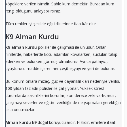
köpeklere verilen isimdir. Sable kum demektir. Buradan kum
rengi olduğunu anlayabilirsiniz.
Tüm renkler iyi şekilde eğitildiklerinde itaatkâr olur.
K9 Alman Kurdu
K9 alman kurdu
polisler ile çalışması ile ünlüdür. Onları
filmlerde, haberlerde kötü adamları kovalarken, suçluları takip
ederken ve bulurken görmüş olmalısınız. Ayrıca patlayıcı,
uyuşturucu madde içeren her çeşit eşyayı ve yeri de bulurlar.
Bu konum onlara mizaç, güç ve dayanıklılıkları nedeniyle verildi.
100 yıldan fazladır polisler ile çalışıyorlar. Yüksek stresli
durumlarda sakinliklerini korurlar, son derece zeki varlıklardır,
çalışmayı severler ve eğitim verildiğinde ne yapmaları gerektiğini
asla unutmazlar.
Alman kurdu k9
doğal koruyuculardır. Hızlıdır, emirlere itaat