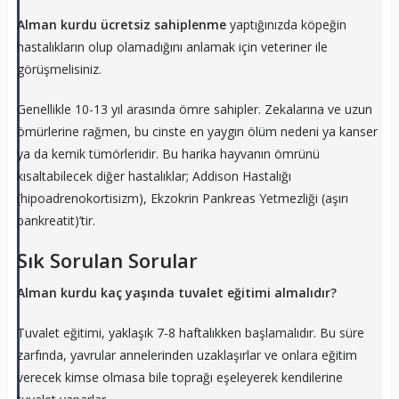
Alman kurdu ücretsiz sahiplenme
yaptığınızda köpeğin
hastalıkların olup olamadığını anlamak için veteriner ile
görüşmelisiniz.
Genellikle 10-13 yıl arasında ömre sahipler. Zekalarına ve uzun
ömürlerine rağmen, bu cinste en yaygın ölüm nedeni ya kanser
ya da kemik tümörleridir. Bu harika hayvanın ömrünü
kısaltabilecek diğer hastalıklar; Addison Hastalığı
(hipoadrenokortisizm), Ekzokrin Pankreas Yetmezliği (aşırı
pankreatit)’tir.
Sık Sorulan Sorular
Alman kurdu kaç yaşında tuvalet eğitimi almalıdır?
Tuvalet eğitimi, yaklaşık 7-8 haftalıkken başlamalıdır. Bu süre
zarfında, yavrular annelerinden uzaklaşırlar ve onlara eğitim
verecek kimse olmasa bile toprağı eşeleyerek kendilerine