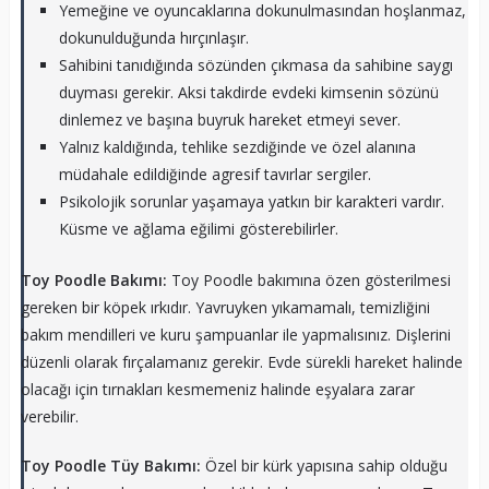
Yemeğine ve oyuncaklarına dokunulmasından hoşlanmaz,
dokunulduğunda hırçınlaşır.
Sahibini tanıdığında sözünden çıkmasa da sahibine saygı
duyması gerekir. Aksi takdirde evdeki kimsenin sözünü
dinlemez ve başına buyruk hareket etmeyi sever.
Yalnız kaldığında, tehlike sezdiğinde ve özel alanına
müdahale edildiğinde agresif tavırlar sergiler.
Psikolojik sorunlar yaşamaya yatkın bir karakteri vardır.
Küsme ve ağlama eğilimi gösterebilirler.
Toy Poodle Bakımı:
Toy Poodle bakımına özen gösterilmesi
gereken bir köpek ırkıdır. Yavruyken yıkamamalı, temizliğini
bakım mendilleri ve kuru şampuanlar ile yapmalısınız. Dişlerini
düzenli olarak fırçalamanız gerekir. Evde sürekli hareket halinde
olacağı için tırnakları kesmemeniz halinde eşyalara zarar
verebilir.
Toy Poodle Tüy Bakımı:
Özel bir kürk yapısına sahip olduğu