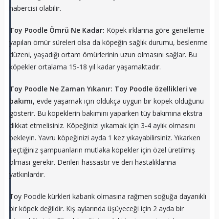
habercisi olabilir.
Toy Poodle Ömrü Ne Kadar:
Köpek ırklarına göre genelleme
yapılan ömür süreleri olsa da köpeğin sağlık durumu, beslenme
düzeni, yaşadığı ortam ömürlerinin uzun olmasını sağlar. Bu
köpekler ortalama 15-18 yıl kadar yaşamaktadır.
Toy Poodle Ne Zaman Yıkanır: Toy Poodle özellikleri ve
bakımı,
evde yaşamak için oldukça uygun bir köpek olduğunu
gösterir. Bu köpeklerin bakımını yaparken tüy bakımına ekstra
dikkat etmelisiniz. Köpeğinizi yıkamak için 3-4 aylık olmasını
bekleyin. Yavru köpeğinizi ayda 1 kez yıkayabilirsiniz. Yıkarken
seçtiğiniz şampuanların mutlaka köpekler için özel üretilmiş
olması gerekir. Derileri hassastır ve deri hastalıklarına
yatkınlardır.
Toy Poodle kürkleri kabarık olmasına rağmen soğuğa dayanıklı
bir köpek değildir. Kış aylarında üşüyeceği için 2 ayda bir