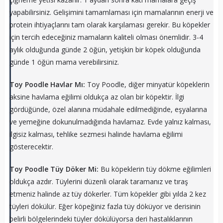
yapabilirsiniz. Gelişimini tamamlaması için mamalarının enerji ve
protein ihtiyaçlarını tam olarak karşılaması gerekir. Bu köpekler
için tercih edeceğiniz mamaların kaliteli olması önemlidir. 3-4
aylık olduğunda günde 2 öğün, yetişkin bir köpek olduğunda
günde 1 öğün mama verebilirsiniz.
Toy Poodle Havlar Mı:
Toy Poodle, diğer minyatür köpeklerin
aksine havlama eğilimi oldukça az olan bir köpektir. İlgi
gördüğünde, özel alanına müdahale edilmediğinde, eşyalarına
ve yemeğine dokunulmadığında havlamaz. Evde yalnız kalması,
ilgisiz kalması, tehlike sezmesi halinde havlama eğilimi
gösterecektir.
Toy Poodle Tüy Döker Mi:
Bu köpeklerin tüy dökme eğilimleri
oldukça azdır. Tüylerini düzenli olarak taramanız ve tıraş
etmeniz halinde az tüy dökerler. Tüm köpekler gibi yılda 2 kez
tüyleri dökülür. Eğer köpeğiniz fazla tüy döküyor ve derisinin
belirli bölgelerindeki tüyler dökülüyorsa deri hastalıklarının