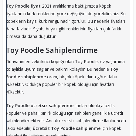
Toy Poodle fiyat 2021
aralıklarına baktığınızda köpek
fiyatlarının kürk renklerine göre değiştiğini de görebilirsiniz. Bu
köpeklerin kayısı kürk rengi, nadir görülür. Bu nedenle fiyatları
daha fazladır. Siyah, beyaz gibi renklerinin fiyatları çok farklı
olmasa da daha düşüktür.
Toy Poodle Sahiplendirme
Dünyanın en zeki ikinci köpeği olan Toy Poodle, ev yaşamına
kolaylıkla uyum sağlar ve bakımı kolaydır. Bu nedenle
Toy
Poodle sahiplenme
oranı, birçok köpek ırkına göre daha
yüksektir. Oldukça popüler bir köpek olduğu için fiyatları
yüksektir.
Toy Poodle ücretsiz sahiplenme
ilanları oldukça azdır.
Popüler ve pahalı bir ırk olduğu için sahipleri genellikle ücretli
sahiplendirmektedir. Ancak ücretsiz sahiplendirme ilanlarını da
takip edebilir,
ücretsiz Toy Poodle sahiplenme
için köpek
sahipleri ile iletişime geçebilirsiniz.