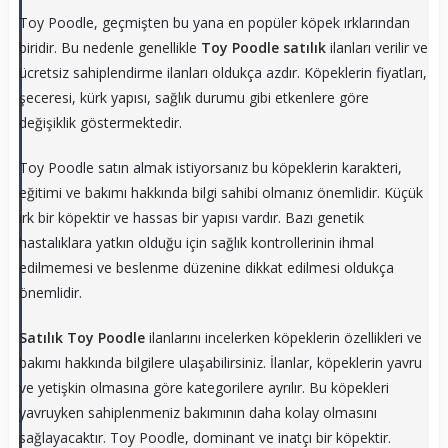
Toy Poodle, geçmişten bu yana en popüler köpek ırklarından
biridir. Bu nedenle genellikle
Toy Poodle satılık
ilanları verilir ve
ücretsiz sahiplendirme ilanları oldukça azdır. Köpeklerin fiyatları,
şeceresi, kürk yapısı, sağlık durumu gibi etkenlere göre
değişiklik göstermektedir.
Toy Poodle satın almak istiyorsanız bu köpeklerin karakteri,
eğitimi ve bakımı hakkında bilgi sahibi olmanız önemlidir. Küçük
ırk bir köpektir ve hassas bir yapısı vardır. Bazı genetik
hastalıklara yatkın olduğu için sağlık kontrollerinin ihmal
edilmemesi ve beslenme düzenine dikkat edilmesi oldukça
önemlidir.
Satılık Toy Poodle
ilanlarını incelerken köpeklerin özellikleri ve
bakımı hakkında bilgilere ulaşabilirsiniz. İlanlar, köpeklerin yavru
ve yetişkin olmasına göre kategorilere ayrılır. Bu köpekleri
yavruyken sahiplenmeniz bakımının daha kolay olmasını
sağlayacaktır. Toy Poodle, dominant ve inatçı bir köpektir.