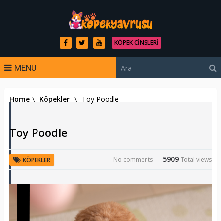
KÖPEK CINSLERI
MENU
Home
\
Köpekler
\
Toy Poodle
Toy Poodle
5909
No comments
Total views
KÖPEKLER