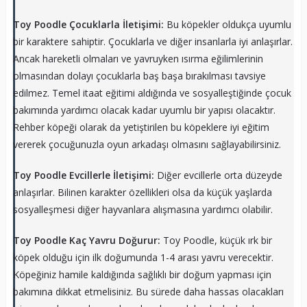
Toy Poodle Çocuklarla İletişimi:
Bu köpekler oldukça uyumlu
bir karaktere sahiptir. Çocuklarla ve diğer insanlarla iyi anlaşırlar.
Ancak hareketli olmaları ve yavruyken ısırma eğilimlerinin
olmasından dolayı çocuklarla baş başa bırakılması tavsiye
edilmez. Temel itaat eğitimi aldığında ve sosyalleştiğinde çocuk
bakımında yardımcı olacak kadar uyumlu bir yapısı olacaktır.
Rehber köpeği olarak da yetiştirilen bu köpeklere iyi eğitim
vererek çocuğunuzla oyun arkadaşı olmasını sağlayabilirsiniz.
Toy Poodle Evcillerle İletişimi:
Diğer evcillerle orta düzeyde
anlaşırlar. Bilinen karakter özellikleri olsa da küçük yaşlarda
sosyalleşmesi diğer hayvanlara alışmasına yardımcı olabilir.
Toy Poodle Kaç Yavru Doğurur:
Toy Poodle, küçük ırk bir
köpek olduğu için ilk doğumunda 1-4 arası yavru verecektir.
Köpeğiniz hamile kaldığında sağlıklı bir doğum yapması için
bakımına dikkat etmelisiniz. Bu sürede daha hassas olacakları