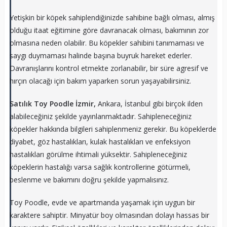
Yetişkin bir köpek sahiplendiğinizde sahibine bağlı olması, almış
olduğu itaat eğitimine göre davranacak olması, bakımının zor
olmasına neden olabilir. Bu köpekler sahibini tanımaması ve
saygı duymaması halinde başına buyruk hareket ederler.
Davranışlarını kontrol etmekte zorlanabilir, bir süre agresif ve
hırçın olacağı için bakım yaparken sorun yaşayabilirsiniz.
Satılık Toy Poodle İzmir,
Ankara, İstanbul gibi birçok ilden
alabileceğiniz şekilde yayınlanmaktadır. Sahipleneceğiniz
köpekler hakkında bilgileri sahiplenmeniz gerekir. Bu köpeklerde
diyabet, göz hastalıkları, kulak hastalıkları ve enfeksiyon
hastalıkları görülme ihtimali yüksektir. Sahipleneceğiniz
köpeklerin hastalığı varsa sağlık kontrollerine götürmeli,
beslenme ve bakımını doğru şekilde yapmalısınız.
Toy Poodle, evde ve apartmanda yaşamak için uygun bir
karaktere sahiptir. Minyatür boy olmasından dolayı hassas bir