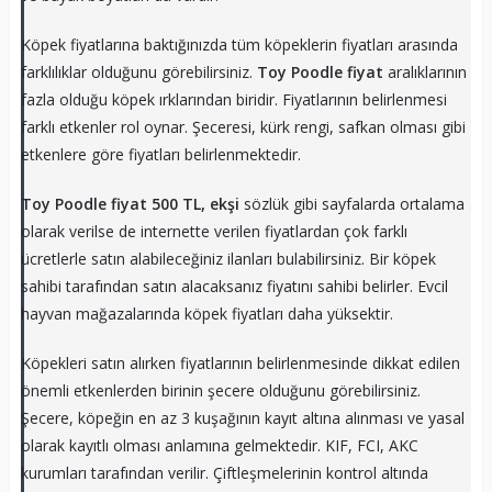
Köpek fiyatlarına baktığınızda tüm köpeklerin fiyatları arasında
farklılıklar olduğunu görebilirsiniz.
Toy Poodle fiyat
aralıklarının
fazla olduğu köpek ırklarından biridir. Fiyatlarının belirlenmesi
farklı etkenler rol oynar. Şeceresi, kürk rengi, safkan olması gibi
etkenlere göre fiyatları belirlenmektedir.
Toy Poodle fiyat 500 TL, ekşi
sözlük gibi sayfalarda ortalama
olarak verilse de internette verilen fiyatlardan çok farklı
ücretlerle satın alabileceğiniz ilanları bulabilirsiniz. Bir köpek
sahibi tarafından satın alacaksanız fiyatını sahibi belirler. Evcil
hayvan mağazalarında köpek fiyatları daha yüksektir.
Köpekleri satın alırken fiyatlarının belirlenmesinde dikkat edilen
önemli etkenlerden birinin şecere olduğunu görebilirsiniz.
Şecere, köpeğin en az 3 kuşağının kayıt altına alınması ve yasal
olarak kayıtlı olması anlamına gelmektedir. KIF, FCI, AKC
kurumları tarafından verilir. Çiftleşmelerinin kontrol altında