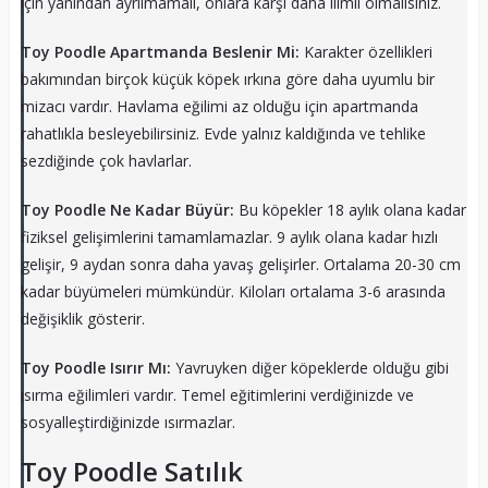
için yanından ayrılmamalı, onlara karşı daha ılımlı olmalısınız.
Toy Poodle Apartmanda Beslenir Mi:
Karakter özellikleri
bakımından birçok küçük köpek ırkına göre daha uyumlu bir
mizacı vardır. Havlama eğilimi az olduğu için apartmanda
rahatlıkla besleyebilirsiniz. Evde yalnız kaldığında ve tehlike
sezdiğinde çok havlarlar.
Toy Poodle Ne Kadar Büyür:
Bu köpekler 18 aylık olana kadar
fiziksel gelişimlerini tamamlamazlar. 9 aylık olana kadar hızlı
gelişir, 9 aydan sonra daha yavaş gelişirler. Ortalama 20-30 cm
kadar büyümeleri mümkündür. Kiloları ortalama 3-6 arasında
değişiklik gösterir.
Toy Poodle Isırır Mı:
Yavruyken diğer köpeklerde olduğu gibi
ısırma eğilimleri vardır. Temel eğitimlerini verdiğinizde ve
sosyalleştirdiğinizde ısırmazlar.
Toy Poodle Satılık