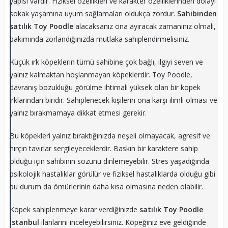
yapısı vardır. Fiziksel özellikleri ve karakter özelliklerinden dolayı
sokak yaşamına uyum sağlamaları oldukça zordur.
Sahibinden
satılık Toy Poodle
alacaksanız ona ayıracak zamanınız olmalı,
bakımında zorlandığınızda mutlaka sahiplendirmelisiniz.
Küçük ırk köpeklerin tümü sahibine çok bağlı, ilgiyi seven ve
yalnız kalmaktan hoşlanmayan köpeklerdir. Toy Poodle,
davranış bozukluğu görülme ihtimali yüksek olan bir köpek
ırklarından biridir. Sahiplenecek kişilerin ona karşı ılımlı olması ve
yalnız bırakmamaya dikkat etmesi gerekir.
Bu köpekleri yalnız bıraktığınızda neşeli olmayacak, agresif ve
hırçın tavırlar sergileyeceklerdir. Baskın bir karaktere sahip
olduğu için sahibinin sözünü dinlemeyebilir. Stres yaşadığında
psikolojik hastalıklar görülür ve fiziksel hastalıklarda olduğu gibi
bu durum da ömürlerinin daha kısa olmasına neden olabilir.
Köpek sahiplenmeye karar verdiğinizde
satılık Toy Poodle
İstanbul
ilanlarını inceleyebilirsiniz. Köpeğiniz eve geldiğinde