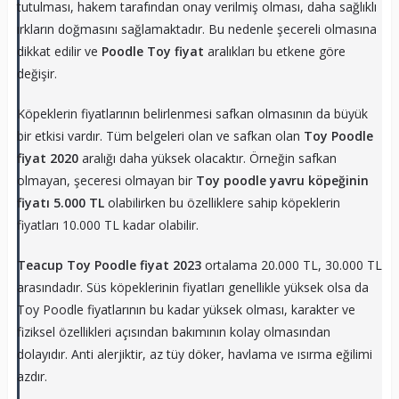
tutulması, hakem tarafından onay verilmiş olması, daha sağlıklı
ırkların doğmasını sağlamaktadır. Bu nedenle şecereli olmasına
dikkat edilir ve
Poodle Toy fiyat
aralıkları bu etkene göre
değişir.
Köpeklerin fiyatlarının belirlenmesi safkan olmasının da büyük
bir etkisi vardır. Tüm belgeleri olan ve safkan olan
Toy Poodle
fiyat 2020
aralığı daha yüksek olacaktır. Örneğin safkan
olmayan, şeceresi olmayan bir
Toy poodle yavru köpeğinin
fiyatı 5.000 TL
olabilirken bu özelliklere sahip köpeklerin
fiyatları 10.000 TL kadar olabilir.
Teacup Toy Poodle fiyat 2023
ortalama 20.000 TL, 30.000 TL
arasındadır. Süs köpeklerinin fiyatları genellikle yüksek olsa da
Toy Poodle fiyatlarının bu kadar yüksek olması, karakter ve
fiziksel özellikleri açısından bakımının kolay olmasından
dolayıdır. Anti alerjiktir, az tüy döker, havlama ve ısırma eğilimi
azdır.