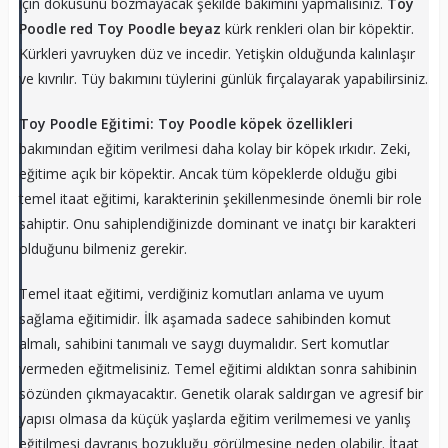
için dokusunu bozmayacak şekilde bakımını yapmalısınız.
Toy
Poodle red Toy Poodle beyaz
kürk renkleri olan bir köpektir.
Kürkleri yavruyken düz ve incedir. Yetişkin olduğunda kalınlaşır
ve kıvrılır. Tüy bakımını tüylerini günlük fırçalayarak yapabilirsiniz.
Toy Poodle Eğitimi: Toy Poodle köpek özellikleri
bakımından eğitim verilmesi daha kolay bir köpek ırkıdır. Zeki,
eğitime açık bir köpektir. Ancak tüm köpeklerde olduğu gibi
temel itaat eğitimi, karakterinin şekillenmesinde önemli bir role
sahiptir. Onu sahiplendiğinizde dominant ve inatçı bir karakteri
olduğunu bilmeniz gerekir.
Temel itaat eğitimi, verdiğiniz komutları anlama ve uyum
sağlama eğitimidir. İlk aşamada sadece sahibinden komut
almalı, sahibini tanımalı ve saygı duymalıdır. Sert komutlar
vermeden eğitmelisiniz. Temel eğitimi aldıktan sonra sahibinin
sözünden çıkmayacaktır. Genetik olarak saldırgan ve agresif bir
yapısı olmasa da küçük yaşlarda eğitim verilmemesi ve yanlış
eğitilmesi davranış bozukluğu görülmesine neden olabilir. İtaat