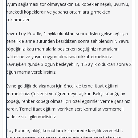
uyum sağlaması zor olmayacaktır. Bu köpekler neşeli, uyumlu,
hareketli köpeklerdir ve yabancı ortamlara girmekten
çekinmezler.
Yavru Toy Poodle, 1 aylık olduktan sonra dişleri gelişeceği için
genellikle anne sütünden kesildikten sonra sahiplendirilir. Yavru
köpeğinizi katı mamalarla beslerken seçtiğiniz mamaların
kalitesine ve yaşına uygun olmasına dikkat etmelisiniz.
Yavruyken günde 3 öğün besleyebilir, 4-5 aylık olduktan sonra 2
öğün mama verebilirsiniz.
Evine geldiğinde alışması için öncelikle temel itaat eğitimi
vermelisiniz. Çok zeki ve öğrenmeye açıktır. Bekçi köpeği, av
köpeği, rehber köpeği olması için özel eğitimler verme şansınız
vardır. Temel itaat eğitimi verirken sert komutlar vermemeli,
sadece siz ilgilenmelisiniz.
Toy Poodle, aldığı komutlara kısa sürede karşılık verecektir.