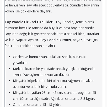
ve henüz yeni sayılabilecek popülerliktedir. Standart boylarının
kökeni ise çok eskilere dayanır.
Toy Poodle Fiziksel Özellikleri:
Toy Poodle, genel olarak
minyatür boyu ile tanınsa da büyük ve orta boyutları vardır.
Boyutları değişiklik gösterir ancak karakter özellikleri, suratları
ve kürk yapıları aynıdır.
Toy Poodle kırmızı,
beyaz, kayısı gibi
farklı kürk renklerine sahip olabilir.
Gözleri ve burnu siyah, kulakları sarkık, burunları
yuvarlaktır.
Kürkleri kıvırcık bir yapıdadır ancak yetişkin olduğunda
kıvrılır. Yavruyken kürk yapıları düzdür.
Minyatür köpeklerden biri olmasına rağmen bacakları
uzundur ve atletik bir vücudu vardır.
Minyatür boyutları 28 cm-45 cm, standart boyutları 45
cm- 60 cm aralığındadır. Ağırlıkları ortalama 2-3 kg’dır.
Ömürleri ortalama 15- 18 yıldır.