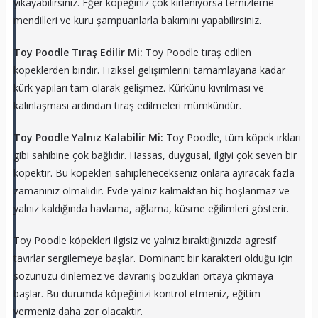
yıkayabilirsiniz. Eğer köpeğiniz çok kirleniyorsa temizleme
mendilleri ve kuru şampuanlarla bakımını yapabilirsiniz.
Toy Poodle Tıraş Edilir Mi:
Toy Poodle tıraş edilen
köpeklerden biridir. Fiziksel gelişimlerini tamamlayana kadar
kürk yapıları tam olarak gelişmez. Kürkünü kıvrılması ve
kalınlaşması ardından tıraş edilmeleri mümkündür.
Toy Poodle Yalnız Kalabilir Mi:
Toy Poodle, tüm köpek ırkları
gibi sahibine çok bağlıdır. Hassas, duygusal, ilgiyi çok seven bir
köpektir. Bu köpekleri sahiplenecekseniz onlara ayıracak fazla
zamanınız olmalıdır. Evde yalnız kalmaktan hiç hoşlanmaz ve
yalnız kaldığında havlama, ağlama, küsme eğilimleri gösterir.
Toy Poodle köpekleri ilgisiz ve yalnız bıraktığınızda agresif
tavırlar sergilemeye başlar. Dominant bir karakteri olduğu için
sözünüzü dinlemez ve davranış bozukları ortaya çıkmaya
başlar. Bu durumda köpeğinizi kontrol etmeniz, eğitim
vermeniz daha zor olacaktır.