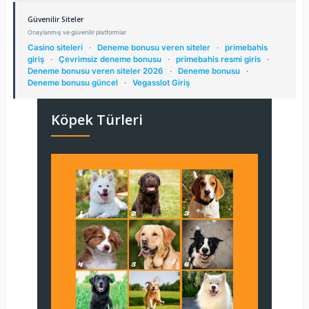
Güvenilir Siteler
Onaylanmış ve güvenilir platformlar
Casino siteleri
·
Deneme bonusu veren siteler
·
primebahis
giriş
·
Çevrimsiz deneme bonusu
·
primebahis resmi giris
·
Deneme bonusu veren siteler 2026
·
Deneme bonusu
·
Deneme bonusu güncel
·
Vegasslot Giriş
Köpek Türleri