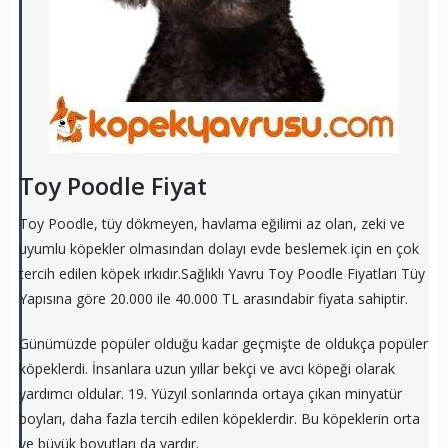
Toy Poodle Fiyat
Toy Poodle, tüy dökmeyen, havlama eğilimi az olan, zeki ve
uyumlu köpekler olmasından dolayı evde beslemek için en çok
tercih edilen köpek ırkıdır.Sağlıklı Yavru Toy Poodle Fiyatları Tüy
Yapısına göre 20.000 ile 40.000 TL arasındabir fiyata sahiptir.
Günümüzde popüler olduğu kadar geçmişte de oldukça popüler
köpeklerdi. İnsanlara uzun yıllar bekçi ve avcı köpeği olarak
yardımcı oldular. 19. Yüzyıl sonlarında ortaya çıkan minyatür
boyları, daha fazla tercih edilen köpeklerdir. Bu köpeklerin orta
ve büyük boyutları da vardır.