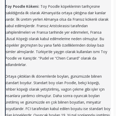
Toy Poodle Kökeni:
Toy Poodle köpeklerinin tarihçesine
bakıldığında ilk olarak Almanya’da ortaya çıktığına dair kanılar
vardır. İlk üretim yerleri Almanya olsa da Fransız kökenli olarak
kabul edilmişlerdir. Fransız Aristokrasisi tarafından
sahiplenilmeleri ve Fransa tarihinde yer edinmeleri, Fransa
Ulusal Köpeği olarak kabul edilmelerine neden olmuştur. Bu
köpekler geçmişten bu yana farklı özelliklerinden dolayı bazı
isimler almışlardır. Türkiye’de yaygın olarak kullanılan ismi Toy
Poodle ve Kaniş’dir. “Pudel ve “Chien Canard” olarak da
adlandırılırlar.
Ortaya çıktıkları ilk dönemlerde boyları, günümüzde bilinen
standart boydur. Standart boy olan Poodle, bekçi köpeği,
rehber köpeği olarak yetiştirilmiş, vagon çekme gibi işler için
insanlara yardımcı olmuştur. Daha sonra oyuncak boyları
üretilmiş ve günümüzde en çok bilinen boyutları, minyatür
boyutlarıdır. FCI tarafından kabul edilen boyutu ise standart boy
olan köpeklerdir. Oyuncak boyları 19. Yüzyıl sonlarında üretilmiş