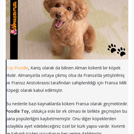
Toy Poodle
,
Kaniş olarak da bilinen Alman kökenli bir köpek
ırkıdır. Almanya’da ortaya çıkmış olsa da Fransa’da yetiştirilmiş
ve Fransız Aristokrasisi tarafından sahiplenildiği için Fransa Milli
Köpeği olarak kabul edilmiştir.
Bu nedenle bazı kaynaklarda kökeni Fransa olarak geçmektedir.
Poodle Toy,
oldukça eski bir ırk olması ile birlikte geçmişten bu
yana popülerliğini kaybetmemiştir. Onu diğer köpeklerden
kolaylıkla ayırt edebileceğiniz özel bir kürk yapısı vardır. Kıvrımlı
ve kabarık tüyleri vücudunun her yerine dağılmıştır.