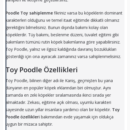
Poodle Toy sahiplenme
fikriniz varsa bu köpeklerin dominant
karakterleri olduğunu ve temel itaat eğitimde dikkatli olmanız
gerektiğini bilmelisiniz. Bunun dışında bakımı kolay olan
köpeklerdir. Tüy bakımı, beslenme düzeni, tuvalet eğitimi gibi
bakımların tümünü rutin köpek bakımlarına göre yapabilirsiniz.
Toy Poodle, yalnız ve ilgisiz kaldığında davranış bozuklukları
gösterdiği için ona ayıracak zamanınız varsa sahiplenmelisiniz.
Toy Poodle Özellikleri
Toy Poodle, bilinen diğer adı ile Kaniş, geçmişten bu yana
dünyanın en popüler köpek ırklarından biri olmuştur. Aynı
zamanda en zeki köpekler sıralamasında ikinci sırada yer
almaktadır. Zekası, eğitime açık olması, uyumlu karakteri
sayesinde uzun yıllar insanlara yardımcı olan bir köpektir.
Toy
Poodle özellikleri
bakımından evde yaşamak için oldukça
uygun bir mizaca sahiptir.