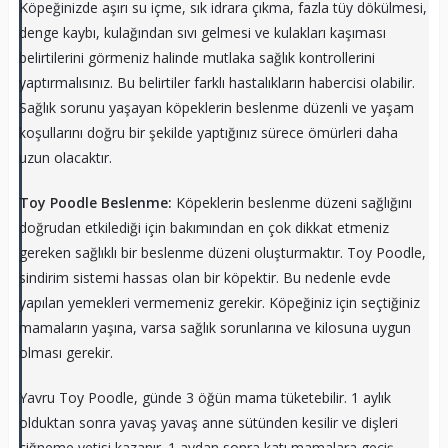
Köpeğinizde aşırı su içme, sık idrara çıkma, fazla tüy dökülmesi,
denge kaybı, kulağından sıvı gelmesi ve kulakları kaşıması
belirtilerini görmeniz halinde mutlaka sağlık kontrollerini
yaptırmalısınız. Bu belirtiler farklı hastalıkların habercisi olabilir.
Sağlık sorunu yaşayan köpeklerin beslenme düzenli ve yaşam
koşullarını doğru bir şekilde yaptığınız sürece ömürleri daha
uzun olacaktır.
Toy Poodle Beslenme:
Köpeklerin beslenme düzeni sağlığını
doğrudan etkilediği için bakımından en çok dikkat etmeniz
gereken sağlıklı bir beslenme düzeni oluşturmaktır. Toy Poodle,
sindirim sistemi hassas olan bir köpektir. Bu nedenle evde
yapılan yemekleri vermemeniz gerekir. Köpeğiniz için seçtiğiniz
mamaların yaşına, varsa sağlık sorunlarına ve kilosuna uygun
olması gerekir.
Yavru Toy Poodle, günde 3 öğün mama tüketebilir. 1 aylık
olduktan sonra yavaş yavaş anne sütünden kesilir ve dişleri
çiğneme yetisi kazanır. 1 aydan sonra katı mamalara geçiş